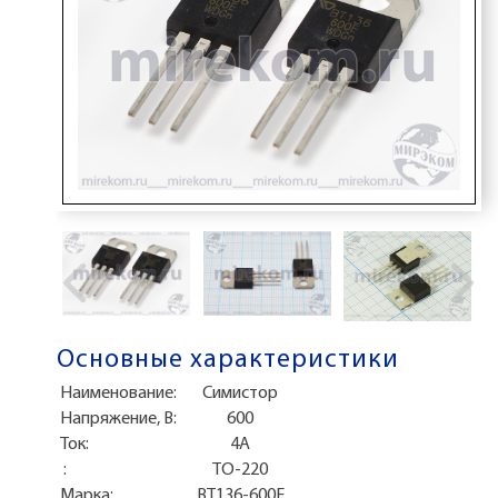
Основные характеристики
Наименование:
Симистор
Напряжение, В:
600
Ток:
4А
:
TO-220
Марка:
BT136-600E