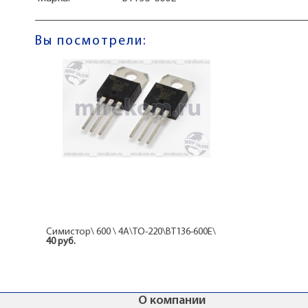
Вы посмотрели:
Симистор\ 600 \ 4А\TO-220\BT136-600E\
40 руб.
О компании