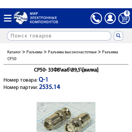
0
>
>
>
Каталог
Разъемы
Разъемы высокочастотные
Разъемы
СР50
СР50- 33ФВ\каб\B9,5\[вилка]
Q-1
Номер товара:
2535.14
Номер партии: