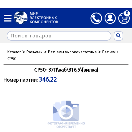
0
>
>
>
Каталог
Разъемы
Разъемы высокочастотные
Разъемы
СР50
СР50- 37П\каб\B16,5\[вилка]
346.22
Номер партии: