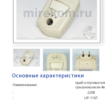
Основные характеристики
приб отпугивател
Наименование:
грызунов,насек.4в
:
220В
:
UP-116T