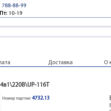
) 788-88-99
Пт:
10-19
лата
Доставка
О 
.4в1\220В\UP-116T
4732.13
Номер партии: