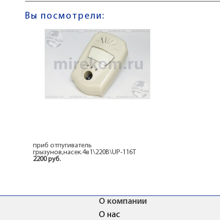
Вы посмотрели:
приб отпугиватель
грызунов,насек.4в1\220В\UP-116T
2200 руб.
О компании
О нас