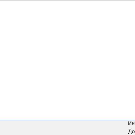
Ин
До