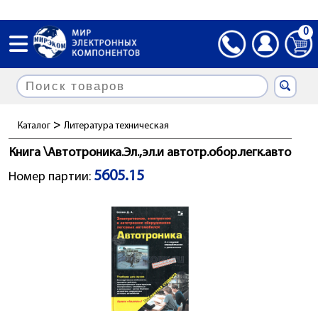
0
>
Каталог
Литература техническая
Книга \Автотроника.Эл.,эл.и автотр.обор.легк.авто
5605.15
Номер партии: