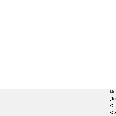
Ин
До
Оп
Об