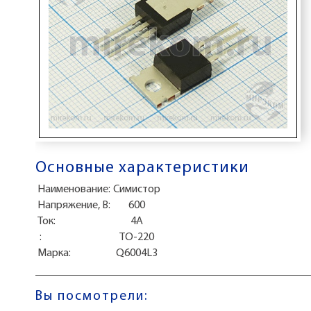
Основные характеристики
Наименование:
Симистор
Напряжение, В:
600
Ток:
4А
:
TO-220
Марка:
Q6004L3
Вы посмотрели: