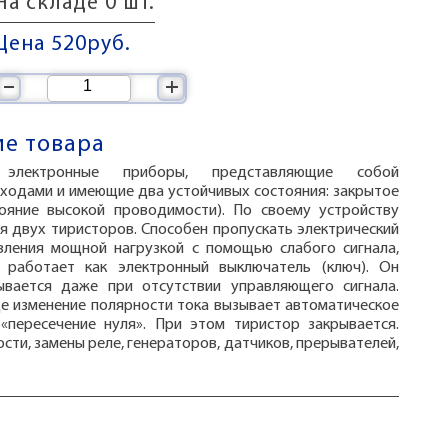
На складе 0 шт.
Цена 520
руб.
–
+
е товара
электронные приборы, представляющие собой
еходами и имеющие два устойчивых состояния: закрытое
тояние высокой проводимости). По своему устройству
я двух тиристоров. Способен пропускать электрический
вления мощной нагрузкой с помощью слабого сигнала,
 работает как электронный выключатель (ключ). Он
ывается даже при отсутствии управляющего сигнала.
де изменение полярности тока вызывает автоматическое
«пересечение нуля». При этом тиристор закрывается.
ти, замены реле, генераторов, датчиков, прерывателей,