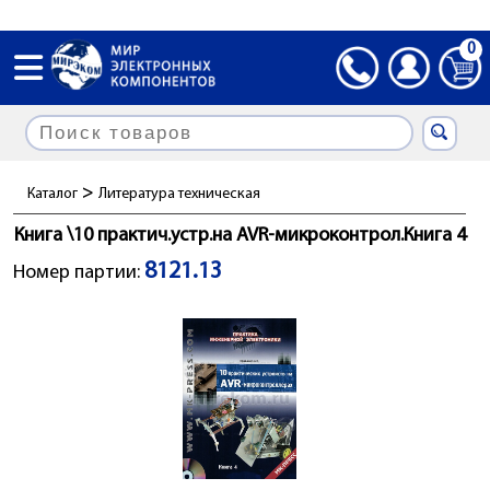
0
>
Каталог
Литература техническая
Книга \10 практич.устр.на AVR-микроконтрол.Книга 4
8121.13
Номер партии: