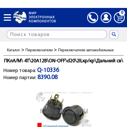
0
>
>
Каталог
Переключатели
Переключатели автомобильные
ПКлА/М\ 4T\20А12В\ON-OFF\d20\2ILкр/кр\Дальний св\
Q-10336
Номер товара:
8390.08
Номер партии: