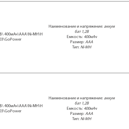
ACCU
BVHx3
D
Li-ion
Li-Po
Наименование и напряжение:
аккум
LiFe
бат 1,2В
2В\ 400мАч\AAA\Ni-MH\H
SC
Емкость:
400мАч
03\GoPower
Размер:
AAA
Тип:
Ni-MH
Наименование и напряжение:
аккум
бат 1,2В
2В\ 400мАч\AAA\Ni-MH\H
Емкость:
400мАч
03\GoPower
Размер:
AAA
Тип:
Ni-MH