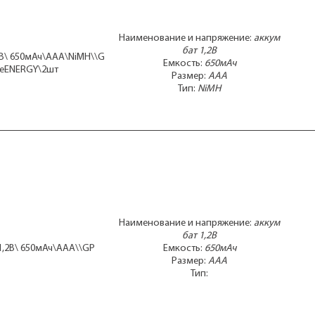
Наименование и напряжение:
аккум
бат 1,2В
2В\ 650мАч\AAA\NiMH\\G
Емкость:
650мАч
ReENERGY\2шт
Размер:
AAA
Тип:
NiMH
Наименование и напряжение:
аккум
бат 1,2В
1,2В\ 650мАч\AAA\\GP
Емкость:
650мАч
Размер:
AAA
Тип: