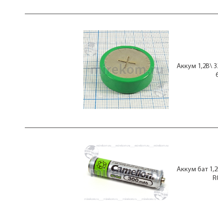
2300мАч
2500мАч
2500мАч20А
2500мАч35А
250мАч
2600мАч
2700мАч
Аккум 1,2В\ 3
2800мАч
280мАч
2900мАч
3,2Ач
3,3Ач
3000мАч
300мАч
310мАч
3200мАч
320мАч
3400мАч
Аккум бат 1,
3500мАч
R
350мАч
3Ач
4,5Ач
400мАч