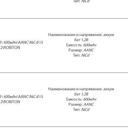
Тип:
NiCd
Наименование и напряжение:
аккум
бат 1,2В
2В\ 600мАч\AANC\NiCd\\S
Емкость:
600мАч
R2\ROBITON
Размер:
AANC
Тип:
NiCd
Наименование и напряжение:
аккум
бат 1,2В
2В\ 600мАч\AANC\NiCd\\S
Емкость:
600мАч
R2\ROBITON
Размер:
AANC
Тип:
NiCd