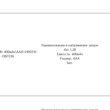
Наименование и напряжение:
аккум
бат 1,2В
2В\ 400мАч\AAA\\HR03\R
Емкость:
400мАч
OBITON
Размер:
AAA
Тип: