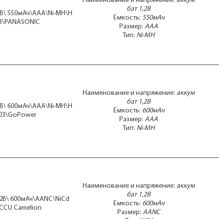
Наименование и напряжение:
аккум
бат 1,2В
2В\ 550мАч\AAA\Ni-MH\H
Емкость:
550мАч
3\PANASONIC
Размер:
AAA
Тип:
Ni-MH
Наименование и напряжение:
аккум
бат 1,2В
2В\ 600мАч\AAA\Ni-MH\H
Емкость:
600мАч
03\GoPower
Размер:
AAA
Тип:
Ni-MH
Наименование и напряжение:
аккум
бат 1,2В
,2В\ 600мАч\AANC\NiCd
Емкость:
600мАч
CCU Camelion
Размер:
AANC