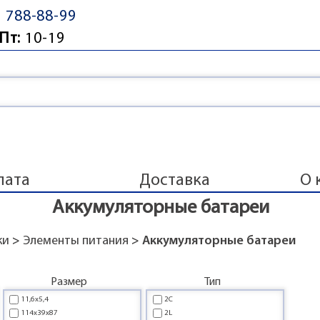
) 788-88-99
Пт:
10-19
лата
Доставка
О 
Аккумуляторные батареи
ки
>
Элементы питания
> Аккумуляторные батареи
Размер
Тип
11,6x5,4
2C
114x39x87
2L