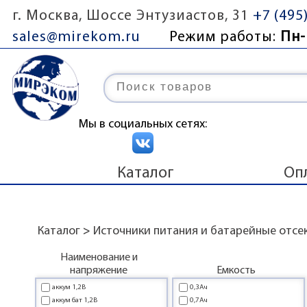
г. Москва, Шоссе Энтузиастов, 31
+7 (495
sales@mirekom.ru
Режим работы:
Пн-
Мы в социальных сетях:
Каталог
Оп
Каталог
>
Источники питания и батарейные отсе
Наименование и
напряжение
Емкость
аккум 1,2В
0,3Ач
аккум бат 1,2В
0,7Ач