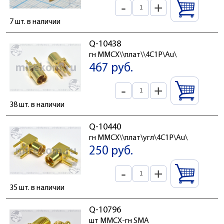
-
+
7 шт. в наличии
Q-10438
гн MMCX\\плат\\4C1P\Au\
467 руб.
-
+
38 шт. в наличии
Q-10440
гн MMCX\\плат\угл\4C1P\Au\
250 руб.
-
+
35 шт. в наличии
Q-10796
шт MMCX-гн SMA