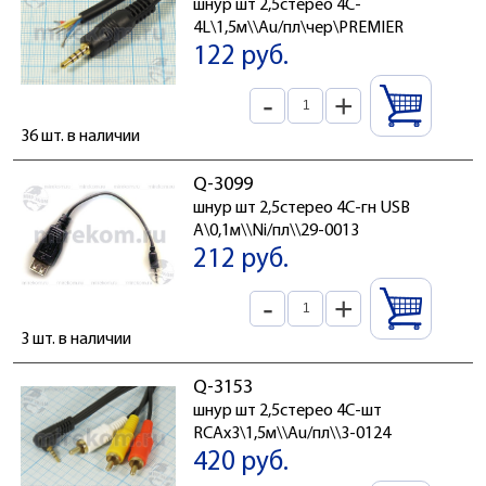
шнур шт 2,5стерео 4C-
4L\1,5м\\Au/пл\чер\PREMIER
122 руб.
-
+
36 шт. в наличии
Q-3099
шнур шт 2,5стерео 4C-гн USB
A\0,1м\\Ni/пл\\29-0013
212 руб.
-
+
3 шт. в наличии
Q-3153
шнур шт 2,5стерео 4C-шт
RCAx3\1,5м\\Au/пл\\3-0124
420 руб.