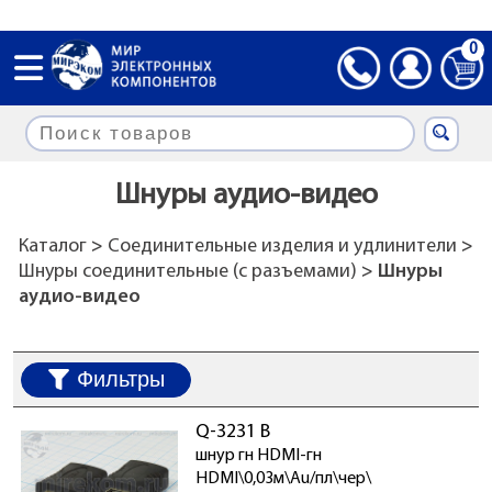
0
Шнуры аудио-видео
Каталог
>
Соединительные изделия и удлинители
>
Шнуры соединительные (с разъемами)
> Шнуры
аудио-видео
Фильтры
Q-3231 B
шнур гн HDMI-гн
HDMI\0,03м\Au/пл\чер\