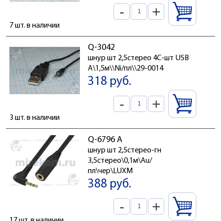
-
+
7 шт. в наличии
Q-3042
шнур шт 2,5стерео 4C-шт USB
A\1,5м\\Ni/пл\\29-0014
318 руб.
-
+
3 шт. в наличии
Q-6796 А
шнур шт 2,5стерео-гн
3,5стерео\0,1м\Au/
пл\чер\LUXM
388 руб.
-
+
17 шт. в наличии