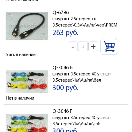
Q-6796
шнур шт 2,5стерео-гн
3,5стерео\0,3м\Au/пл\чер\PREM
263 руб.
-
+
5 шт. в наличии
Q-3046 Б
шнур шт 3,5стерео 4C угл-шт
3,5стерео\1м\Au/пл\бел
300 руб.
Нет в наличии
Q-3046 Г
шнур шт 3,5стерео 4C угл-шт
3,5стерео\1м\Au/пл\глб
300 руб.