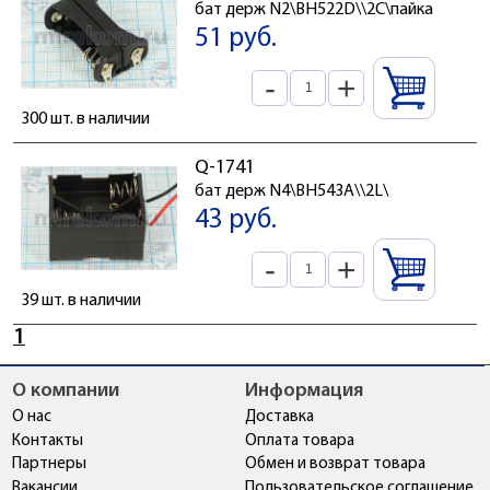
бат держ N2\BH522D\\2C\пайка
51 руб.
-
+
300 шт. в наличии
Q-1741
бат держ N4\BH543A\\2L\
43 руб.
-
+
39 шт. в наличии
1
О компании
Информация
О нас
Доставка
Контакты
Оплата товара
Партнеры
Обмен и возврат товара
Вакансии
Пользовательское соглашение