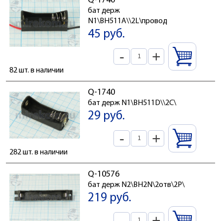
Q-1740
бат держ
N1\BH511A\\2L\провод
45 руб.
-
+
82 шт. в наличии
Q-1740
бат держ N1\BH511D\\2C\
29 руб.
-
+
282 шт. в наличии
Q-10576
бат держ N2\BH2N\2отв\2P\
219 руб.
-
+