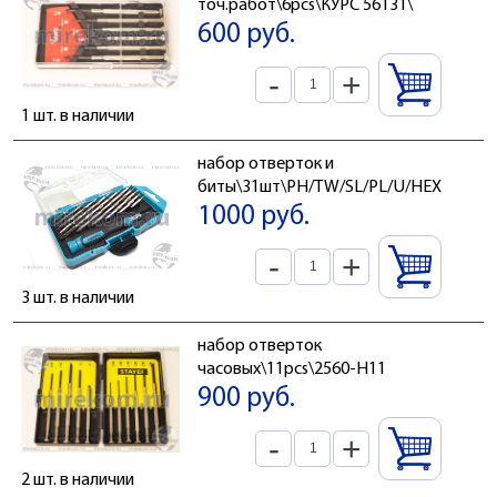
точ.работ\6pcs\КУРС 56131\
600 руб.
-
+
1 шт. в наличии
набор отверток и
биты\31шт\PH/TW/SL/PL/U/HEX/TORX
1000 руб.
-
+
3 шт. в наличии
набор отверток
часовых\11pcs\2560-H11
900 руб.
-
+
2 шт. в наличии