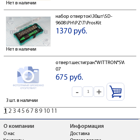
Нет в наличии
набор отверток\30шт\SD-
9608\PH\PZ\T\ProsKit
1370 руб.
Нет в наличии
отверт.шестигран."WITTRON"SW-
07
675 руб.
-
+
3 шт. в наличии
1
2
3
4
5
6
7
8
9
10
11
О компании
Информация
О нас
Доставка