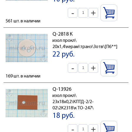
-
+
561 шт. в наличии
Q-2818 К
изол прокл\
20x1,4\керам\транз\3отв\[П6**]
22 руб.
-
+
169 шт. в наличии
Q-13926
изол прокл\
23x18x0,2\КПТД-2/2-
02\2K2318\к TO-247\
18 руб.
-
+