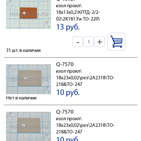
изол прокл\
18x13x0,2\КПТД-2/2-
02\2K1813\к TO-220\
13 руб.
-
+
31 шт. в наличии
Q-7570
изол прокл\
18x23x0,02\рез\2A2318\TO-
218&TO-247
10 руб.
Нет в наличии
Q-7570
изол прокл\
18x23x0,02\рез\2A2318\TO-
218&TO-247
10 руб.