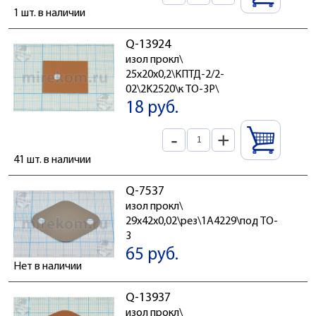
1 шт. в наличии
Q-13924
изол прокл\
25x20x0,2\КПТД-2/2-
02\2K2520\к TO-3P\
18 руб.
-
+
41 шт. в наличии
Q-7537
изол прокл\
29x42x0,02\рез\1A4229\под TO-
3
65 руб.
Нет в наличии
Q-13937
изол прокл\