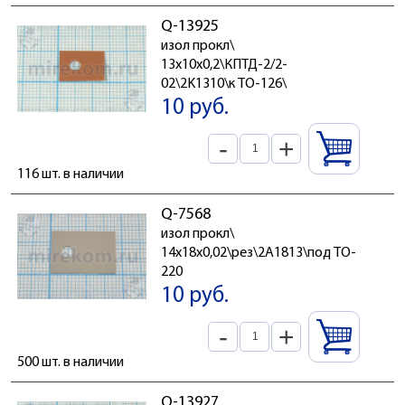
Q-13925
изол прокл\
13x10x0,2\КПТД-2/2-
02\2K1310\к TO-126\
10 руб.
-
+
116 шт. в наличии
Q-7568
изол прокл\
14x18x0,02\рез\2A1813\под TO-
220
10 руб.
-
+
500 шт. в наличии
Q-13927