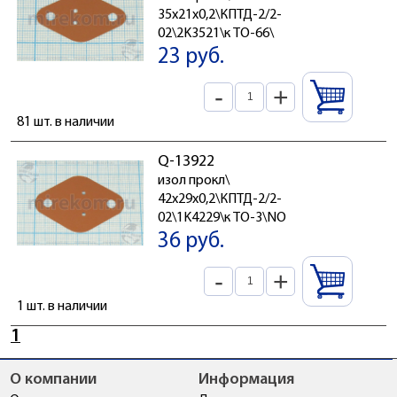
35x21x0,2\КПТД-2/2-
02\2K3521\к TO-66\
23 руб.
-
+
81 шт. в наличии
Q-13922
изол прокл\
42x29x0,2\КПТД-2/2-
02\1K4229\к TO-3\NO
36 руб.
-
+
1 шт. в наличии
1
О компании
Информация