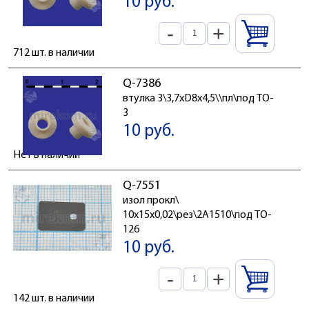
10 руб.
-
+
712 шт. в наличии
Q-7386
втулка 3\3,7xD8x4,5\\пл\под TO-
3
10 руб.
Нет в наличии
Q-7551
изол прокл\
10x15x0,02\рез\2A1510\под TO-
126
10 руб.
-
+
142 шт. в наличии