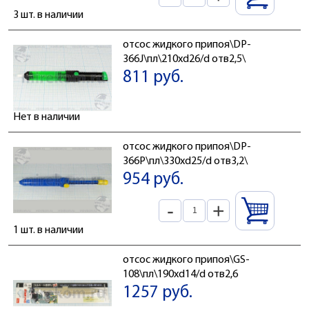
3 шт. в наличии
отсос жидкого припоя\DP-
366J\пл\210xd26/d отв2,5\
811 руб.
Нет в наличии
отсос жидкого припоя\DP-
366P\пл\330xd25/d отв3,2\
954 руб.
-
+
1 шт. в наличии
отсос жидкого припоя\GS-
108\пл\190xd14/d отв2,6
1257 руб.