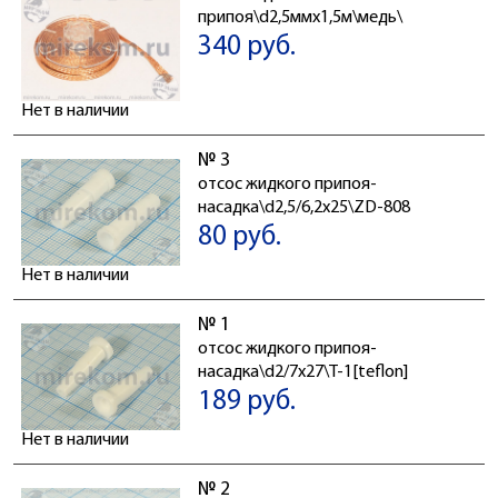
припоя\d2,5ммx1,5м\медь\
340 руб.
Нет в наличии
№ 3
отсос жидкого припоя-
насадка\d2,5/6,2x25\ZD-808
80 руб.
Нет в наличии
№ 1
отсос жидкого припоя-
насадка\d2/7x27\T-1[teflon]
189 руб.
Нет в наличии
№ 2