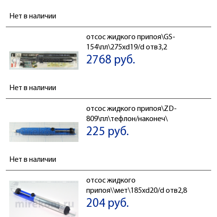
Нет в наличии
отсос жидкого припоя\GS-
154\пл\275xd19/d отв3,2
2768 руб.
Нет в наличии
отсос жидкого припоя\ZD-
809\пл\тефлон/наконеч\
225 руб.
Нет в наличии
отсос жидкого
припоя\\мет\185xd20/d отв2,8
204 руб.