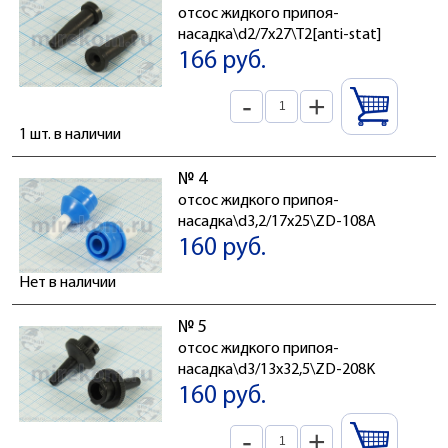
отсос жидкого припоя-
насадка\d2/7x27\T2[anti-stat]
166 руб.
-
+
1 шт. в наличии
№ 4
отсос жидкого припоя-
насадка\d3,2/17x25\ZD-108A
160 руб.
Нет в наличии
№ 5
отсос жидкого припоя-
насадка\d3/13x32,5\ZD-208K
160 руб.
-
+