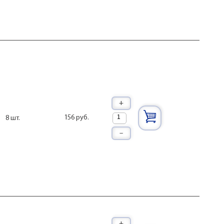
IVAL FUSE 80A
IVAL 35A
IVAL 3A
IVAL 40A
IVAL 4A
IVAL LOW HROFILE
CAR
VAL 35A
VAL 40A
VAL 45A
+
VAL 50A
156 руб.
8 шт.
–
+