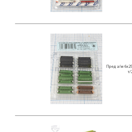
35,0А
35А
3А
4,0А
40,0А
40А
45А
4А
5,0А
500А
50А
5А
Пред а/м 6x2
5А/7,5/10x2/15x2
т/
60А
7,5А
70А
80А
8А
8А-5шт/16А-5шт
8А-8шт/16А-10шт/25А-2шт