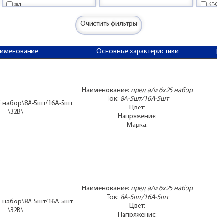
зел
KF-
кор
KF-
корич
L-н
Очистить фильтры
кр
MA
оран
MA
аименование
Основные характеристики
оранж
MA
пр
MEG
проз
MEG
ПРыч
MEG
роз
MEG
Наименование:
пред а/м 6x25 набор
розов
MEG
Ток:
8А-5шт/16А-5шт
5 набор\8А-5шт/16А-5шт
рыж
MEG
Цвет:
\32В\
свет/фиол
MEG
Напряжение:
Марка:
сер
MEG
син
MIC
стекло
MIC
тем/оранж
MIC
феол/пурп
MID
фио
MID
фиол
MID
Наименование:
пред а/м 6x25 набор
фиол/пурп
MID
Ток:
8А-5шт/16А-5шт
чер
MID
5 набор\8А-5шт/16А-5шт
Цвет:
MID
\32В\
Напряжение:
MID