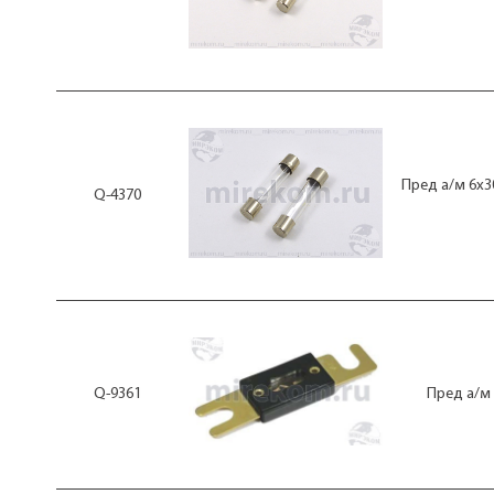
Пред а/м 6x3
Q-4370
Q-9361
Пред а/м 