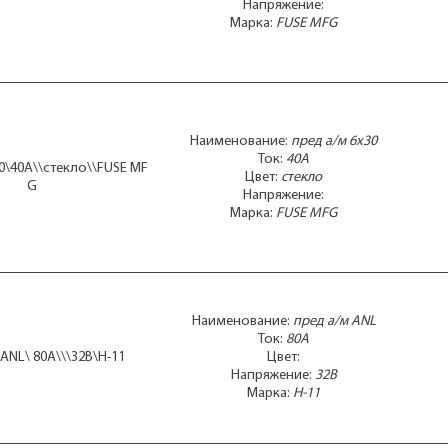
Напряжение:
Марка:
FUSE MFG
Наименование:
пред а/м 6x30
Ток:
40А
0\40А\\стекло\\FUSE MF
Цвет:
стекло
G
Напряжение:
Марка:
FUSE MFG
Наименование:
пред а/м ANL
Ток:
80А
ANL\ 80А\\\32В\H-11
Цвет:
Напряжение:
32В
Марка:
H-11