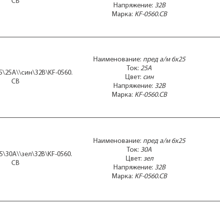
CB
Напряжение:
32В
Марка:
KF-0560.CB
Наименование:
пред а/м 6x25
Ток:
25А
5\25А\\син\32В\KF-0560.
Цвет:
син
CB
Напряжение:
32В
Марка:
KF-0560.CB
Наименование:
пред а/м 6x25
Ток:
30А
5\30А\\зел\32В\KF-0560.
Цвет:
зел
CB
Напряжение:
32В
Марка:
KF-0560.CB