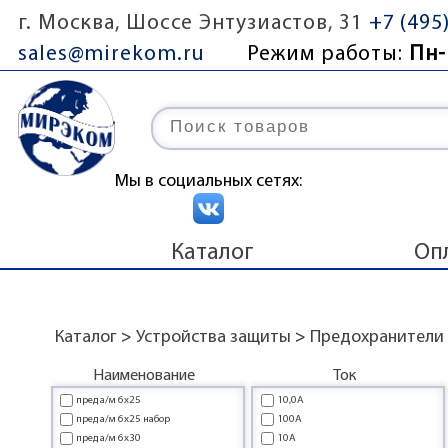
г. Москва, Шоссе Энтузиастов, 31
+7 (495
sales@mirekom.ru
Режим работы:
Пн-
Мы в социальных сетях:
Каталог
Оп
Каталог
>
Устройства защиты
>
Предохранители
Наименование
Ток
пред а/м 6x25
10,0А
пред а/м 6x25 набор
100А
пред а/м 6x30
10А