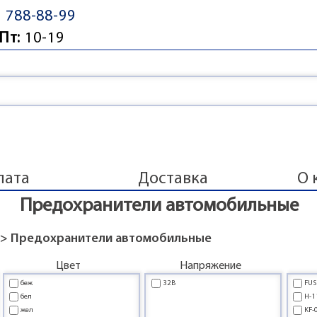
) 788-88-99
Пт:
10-19
лата
Доставка
О 
Предохранители автомобильные
> Предохранители автомобильные
Цвет
Напряжение
беж
32В
FUS
бел
H-1
жел
KF-