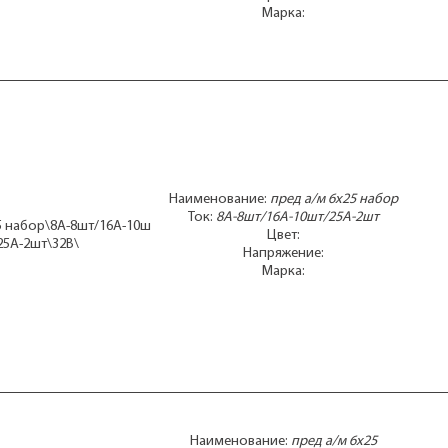
Марка:
MID
MIN
MIN
MIN
MIN
MIN
RO
UNI
UNI
UNI
Наименование:
пред а/м 6x25 набор
UNI
Ток:
8А-8шт/16А-10шт/25А-2шт
5 набор\8А-8шт/16А-10ш
Цвет:
25А-2шт\32В\
Напряжение:
Марка:
Наименование:
пред а/м 6x25