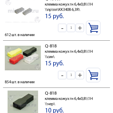
клемма кожух гн 6,4x0,8\\1H
\\пр\пл\KK3408 6,3R\
15 руб.
-
+
612 шт. в наличии
Q-818
клемма кожух гн 6,4x0,8\\1H
\\син\
15 руб.
-
+
854 шт. в наличии
Q-818
клемма кожух гн 6,4x0,8\\1H
\\чер\
10 руб.