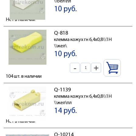
\\бел\пл
10 руб.
Нет в наличии
Q-818
клемма кожух гн 6,4x0,8\\1H
\\жел\
10 руб.
-
+
104 шт. в наличии
Q-1139
клемма кожух гн 6,4x0,8\\1H
\\жел\пл
14 руб.
Нет в наличии
Q-10214