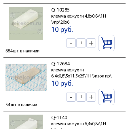
Q-10285
клемма кожух гн 4,8x0,8\\1H
\\пр\20x6
10 руб.
-
+
684 шт. в наличии
Q-12684
клемма кожух гн
6,4x0,8\5x11,5x25\1H \\изол пр\
10 руб.
-
+
54 шт. в наличии
Q-1140
клемма кожух гн 6,4x0,8\\1H