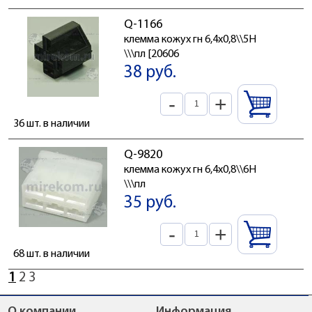
Q-1166
клемма кожух гн 6,4x0,8\\5H
\\\пл [20606
38 руб.
-
+
36 шт. в наличии
Q-9820
клемма кожух гн 6,4x0,8\\6H
\\\пл
35 руб.
-
+
68 шт. в наличии
1
2
3
О компании
Информация