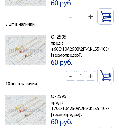
60 руб.
-
+
3 шт. в наличии
Q-2595
пред t
+66C\10А250В\2P\\\KLS5-103\
[термопредох]\
60 руб.
-
+
10 шт. в наличии
Q-2595
пред t
+70C\10А250В\2P\\\KLS5-103\
[термопредох]\
60 руб.