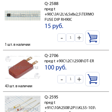
Q-2588
пред t
+90C\3А\2L\6,5x8x2,5\TERMO
FUSE DIP RH90C
15 руб.
-
+
1 шт. в наличии
Q-2706
пред t +90C\\2C\\250В\OT-ER
100 руб.
-
+
43 шт. в наличии
Q-2595
пред t
+91C\10А250В\2P\\\KLS5-103\