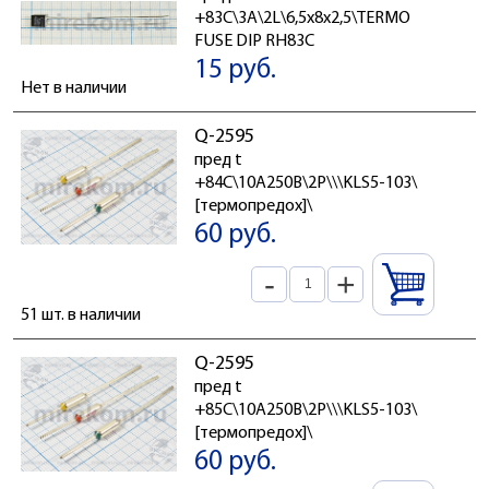
+83C\3А\2L\6,5x8x2,5\TERMO
FUSE DIP RH83C
15 руб.
Нет в наличии
Q-2595
пред t
+84C\10А250В\2P\\\KLS5-103\
[термопредох]\
60 руб.
-
+
51 шт. в наличии
Q-2595
пред t
+85C\10А250В\2P\\\KLS5-103\
[термопредох]\
60 руб.