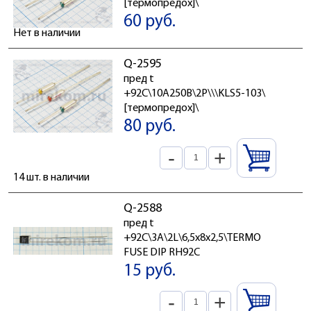
[термопредох]\
60 руб.
Нет в наличии
Q-2595
пред t
+92C\10А250В\2P\\\KLS5-103\
[термопредох]\
80 руб.
-
+
14 шт. в наличии
Q-2588
пред t
+92C\3А\2L\6,5x8x2,5\TERMO
FUSE DIP RH92C
15 руб.
-
+