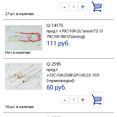
-
+
27 шт. в наличии
Q-14175
пред t +70C\10А\2L\\изол\TZ-D
70C10A 06CD\[холод]
111 руб.
Нет в наличии
Q-2595
пред t
+72C\10А250В\2P\\\KLS5-103\
[термопредох]\
60 руб.
-
+
16 шт. в наличии