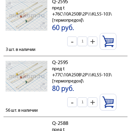
Q-2595
пред t
+76C\10А250В\2P\\\KLS5-103\
[термопредох]\
60 руб.
-
+
3 шт. в наличии
Q-2595
пред t
+77C\10А250В\2P\\\KLS5-103\
[термопредох]\
80 руб.
-
+
56 шт. в наличии
Q-2588
пред t