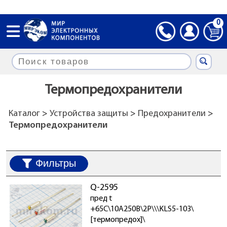
0
Термопредохранители
Каталог
>
Устройства защиты
>
Предохранители
>
Термопредохранители
Фильтры
Q-2595
пред t
+65C\10А250В\2P\\\KLS5-103\
[термопредох]\