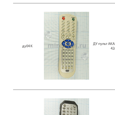
D019A001
D023A001
D024B001
D024D001
DF-65
DK-373
DSR-7700,7800,8001,8005
DV-1350S
DV-4311
ДУ пульт AKA
DV-700S
ду04 К
42
DV-P4745KDS
DVB-T2+3
DVDP-121K
DVDP-2402
DVDP-2404
DVDP-2407
DVDP-2417
DVDP-2420
DVVKM-1440SI
DY105-224P
DY105-230M
E-3743
E6900-X005A
ELECTRON