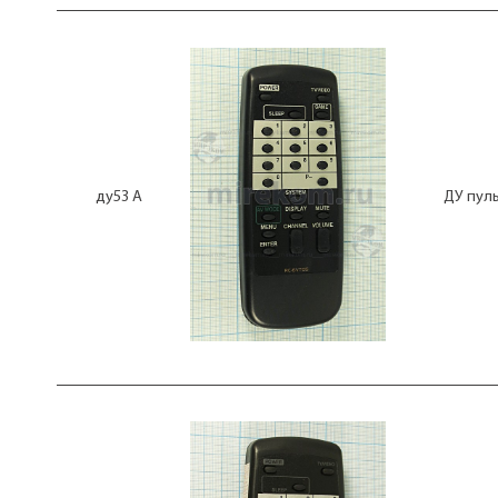
ДУ пульт LOEWE
3F14-00034-981
ДУ пульт Mini Type
3F14-00034-982
ДУ пульт MITSUBISHI
3F14-00038-242
ДУ пульт ORION
3F14-00038-300
ДУ пульт ORION 076L052040
3F14-00038-311
ДУ пульт ORION 076L056150
3F14-00038-420
ДУ пульт PANASONIC
5000
ДУ пульт PHILIPS
50J1
ДУ пульт POLAR
6170V00090F
ду53 А
ДУ пуль
ДУ пульт ROLSEN
6710CDAG01A
ДУ пульт SAMSUNG
6710CDAL03C
ДУ пульт SAMSUNG 3F14-00034-
6710V00007A
781[982]
6710V00017H
ДУ пульт SAMSUNG 3F14-00038-
6710V00070A
092
6710V00070B
ДУ пульт SANYO
6710V00077V
ДУ пульт SHARP
6710V0008A
ДУ пульт SHIVAKI
6710V00090D
ДУ пульт SITRONICS
6710V00112P
ДУ пульт SMARTLABS
6710V00124E
ДУ пульт SONY
6711R1P083A
ДУ пульт SONY RM-816
8897
ДУ пульт SUPRA
939P083A10
ДУ пульт TELEVISION