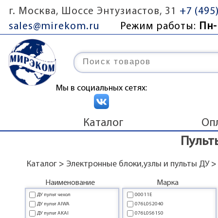
г. Москва, Шоссе Энтузиастов, 31
+7 (495
sales@mirekom.ru
Режим работы:
Пн-
Мы в социальных сетях:
Каталог
Оп
Пульт
Каталог
>
Электронные блоки,узлы и пульты ДУ
>
Наименование
Марка
ДУ пульт чехол
00011E
ДУ пульт AIWA
076L052040
ДУ пульт AKAI
076L056150