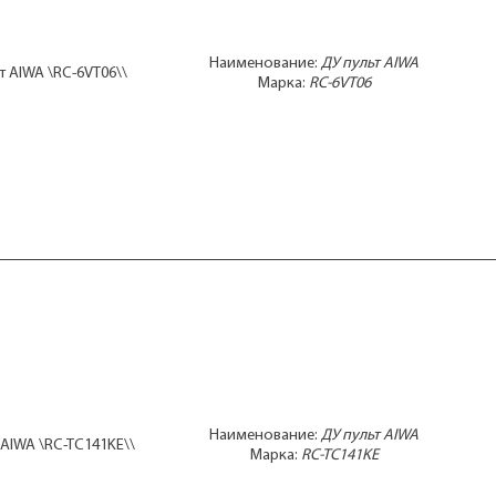
Наименование:
ДУ пульт AIWA
т AIWA \RC-6VT06\\
Марка:
RC-6VT06
Наименование:
ДУ пульт AIWA
 AIWA \RC-TC141KE\\
Марка:
RC-TC141KE