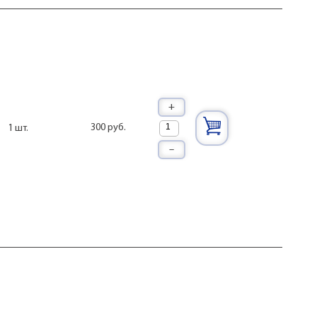
+
300 руб.
1 шт.
–