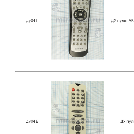
EUR501380
EUR511300
EUR51851
ду04 Г
ДУ пульт A
EUR51973
EUR644660
EUR644666
EUR646925
EUR7621020
EUR7635040
EUR7651120
EUR7717010
FHS 085
FHS 08A
G0764PESA
G0833PESA
G1
G1031BMSA
G1069PESA
G1077PESA
G1084PESA
G1342PESA
ду04 Е
ДУ пуль
GA074WJSA
GA372SA