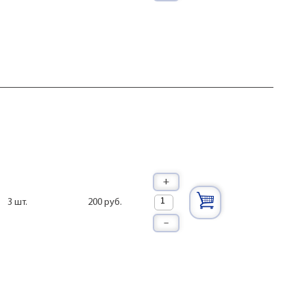
+
200 руб.
3 шт.
–