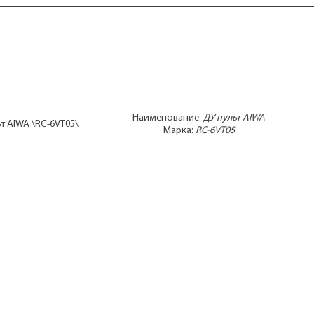
Наименование:
ДУ пульт AIWA
т AIWA \RC-6VT05\
Марка:
RC-6VT05