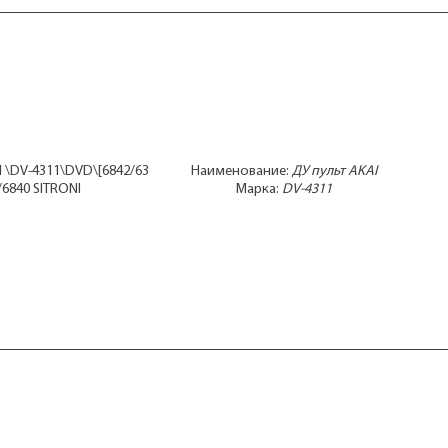
I \DV-4311\DVD\[6842/63
Наименование:
ДУ пульт AKAI
/6840 SITRONI
Марка:
DV-4311