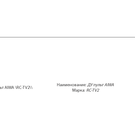
Наименование:
ДУ пульт AIWA
ьт AIWA \RC-TV2\\
Марка:
RC-TV2