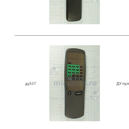
CE-0528AW
CLE-866A
CLE-878
CLE-924
CLE-947
CONTROL 150
CT-893
CT-90119
CT-90198
CT-9507
CT-9851
CT-9858
CT-9881
CT-9922
D001B001
ду53 Г
ДУ пул
D005A001
D005B001
D006A001
D007B001
D009A001
D009B001
D009C001
D018B001