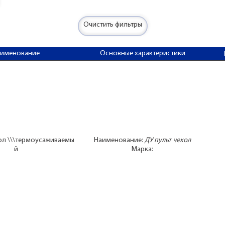
Очистить фильтры
аименование
Основные характеристики
хол \\\термоусаживаемы
Наименование:
ДУ пульт чехол
й
Марка: