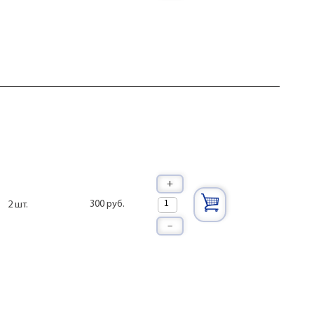
+
300 руб.
2 шт.
–