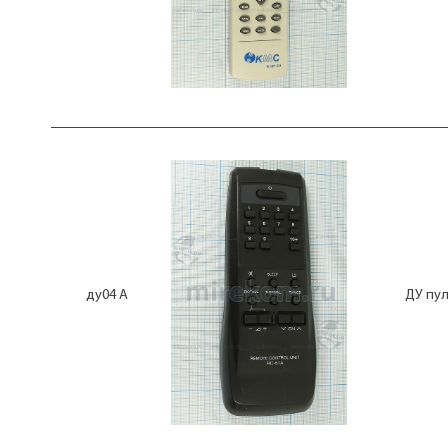
GA520WJSA
GA610WJSA
GJ210
GLD-04-01
GS-8300M
GS-8300N
GS8306
HOF-54B1.3
HOF-54B1.4
HRC-01
HSD-400
HUAYU H-13E
HUAYU H-15E
HUAYU H-16E
HUAYU RM-120C
HUAYU RM-3335
ду04 А
ДУ пул
HUAYU RM-632B
HUAYU RM-827DC
HUAYU RM-842DC
HUAYU RM-D612
HYDFSR-0048HD
HYDFSR-0076WS
HYDFSR-0077BKU
HYF-08