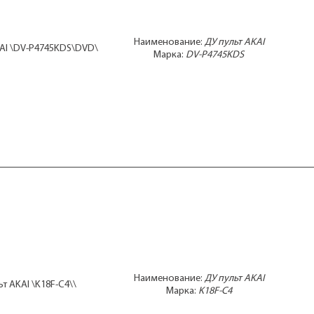
Наименование:
ДУ пульт AKAI
KAI \DV-P4745KDS\DVD\
Марка:
DV-P4745KDS
Наименование:
ДУ пульт AKAI
т AKAI \K18F-C4\\
Марка:
K18F-C4