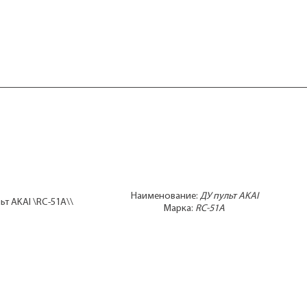
Наименование:
ДУ пульт AKAI
ьт AKAI \RC-51A\\
Марка:
RC-51A