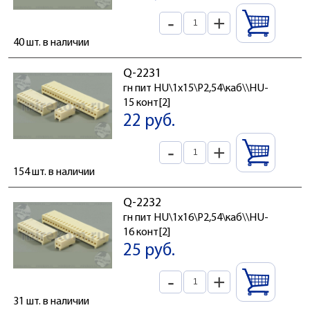
-
+
40 шт. в наличии
Q-2231
гн пит HU\1x15\P2,54\каб\\HU-
15 конт[2]
22 руб.
-
+
154 шт. в наличии
Q-2232
гн пит HU\1x16\P2,54\каб\\HU-
16 конт[2]
25 руб.
-
+
31 шт. в наличии