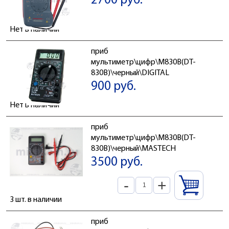
2700 руб.
Нет в наличии
приб
мультиметр\цифр\M830B(DT-
830B)\черный\DIGITAL
900 руб.
Нет в наличии
приб
мультиметр\цифр\M830B(DT-
830B)\черный\MASTECH
3500 руб.
-
+
3 шт. в наличии
приб