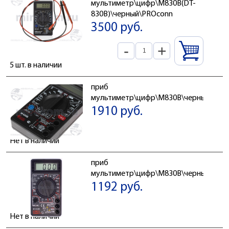
мультиметр\цифр\M830B(DT-
830B)\черный\PROconn
3500 руб.
-
+
5 шт. в наличии
приб
мультиметр\цифр\M830B\черный\MAC
1910 руб.
Нет в наличии
приб
мультиметр\цифр\M830B\черный\MA
1192 руб.
Нет в наличии