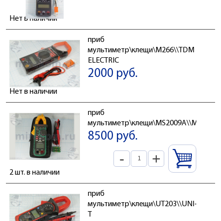
Нет в наличии
приб
мультиметр\клещи\M266\\TDM
ELECTRIC
2000 руб.
Нет в наличии
приб
мультиметр\клещи\MS2009A\\MASTEC
8500 руб.
-
+
2 шт. в наличии
приб
мультиметр\клещи\UT203\\UNI-
T