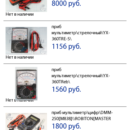
8000 руб.
Нет в наличии
приб
мультиметр\стрелочный\YX-
360TRE-S\
1156 руб.
Нет в наличии
приб
мультиметр\стрелочный\YX-
360TReb\
1560 руб.
Нет в наличии
приб мультиметр\цифр\DMM-
250[M838]\\ROBITON[MASTER
1800 руб.