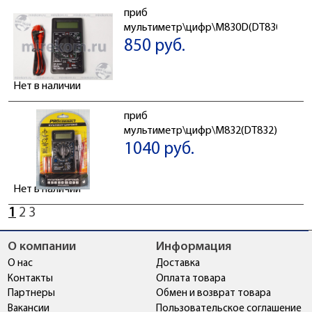
приб
мультиметр\цифр\M830D(DT830D)\чер
850 руб.
Нет в наличии
приб
мультиметр\цифр\M832(DT832)\\PRO
1040 руб.
Нет в наличии
1
2
3
О компании
Информация
О нас
Доставка
Контакты
Оплата товара
Партнеры
Обмен и возврат товара
Вакансии
Пользовательское соглашение