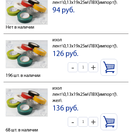
лент\0,13x19x25м\ПВХ[импорт]\бел\
94 руб.
Нет в наличии
изол
лент\0,13x19x25м\ПВХ[импорт]\жел\
126 руб.
-
+
196 шт. в наличии
изол
лент\0,13x19x25м\ПВХ[импорт]\зел/
жел\
136 руб.
-
+
68 шт. в наличии