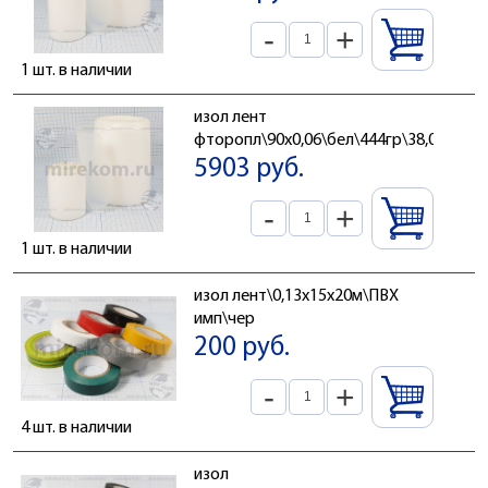
-
+
1 шт. в наличии
изол лент
фторопл\90x0,06\бел\444гр\38,0м\
5903 руб.
-
+
1 шт. в наличии
изол лент\0,13x15x20м\ПВХ
имп\чер
200 руб.
-
+
4 шт. в наличии
изол