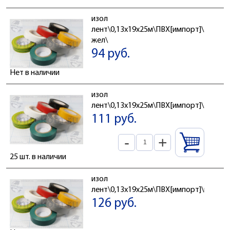
изол
лент\0,13x19x25м\ПВХ[импорт]\зел/
жел\
94 руб.
Нет в наличии
изол
лент\0,13x19x25м\ПВХ[импорт]\зел\
111 руб.
-
+
25 шт. в наличии
изол
лент\0,13x19x25м\ПВХ[импорт]\кр\
126 руб.