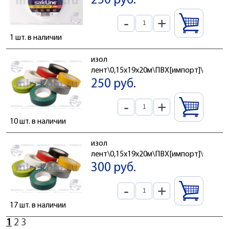
250 руб.
-
+
1 шт. в наличии
изол
лент\0,15x19x20м\ПВХ[импорт]\син\
250 руб.
-
+
10 шт. в наличии
изол
лент\0,15x19x20м\ПВХ[импорт]\чер\
300 руб.
-
+
17 шт. в наличии
1
2
3