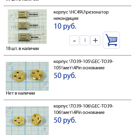
корпус \HC49U\резонатор
некондиция
10 руб.
-
+
18 шт. в наличии
корпус \TO39-105\GEC-TO39-
105\\мет\4Pin основание
50 руб.
Нет в наличии
корпус \TO39-106\GEC-TO39-
106\\мет\4Pin основание
50 руб.