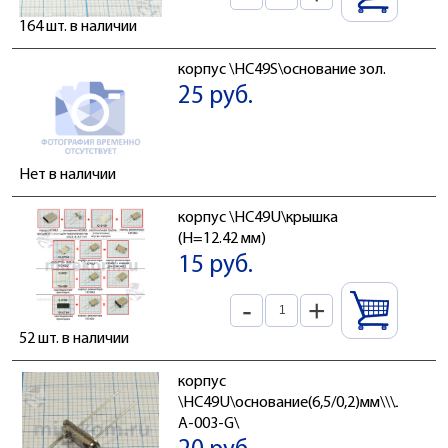
164 шт. в наличии
корпус \HC49S\основание зол.
25 руб.
Нет в наличии
корпус \HC49U\крышка
(H=12.42 мм)
15 руб.
-
+
52 шт. в наличии
корпус
\HC49U\основание(6,5/0,2)мм\\\JD-
A-003-G\