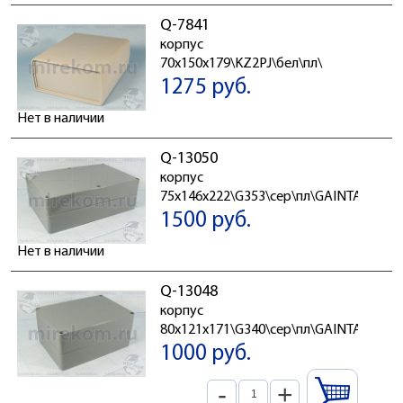
Q-7841
корпус
70x150x179\KZ2PJ\бел\пл\
1275 руб.
Нет в наличии
Q-13050
корпус
75x146x222\G353\сер\пл\GAINTA
1500 руб.
Нет в наличии
Q-13048
корпус
80x121x171\G340\сер\пл\GAINTA
1000 руб.
-
+