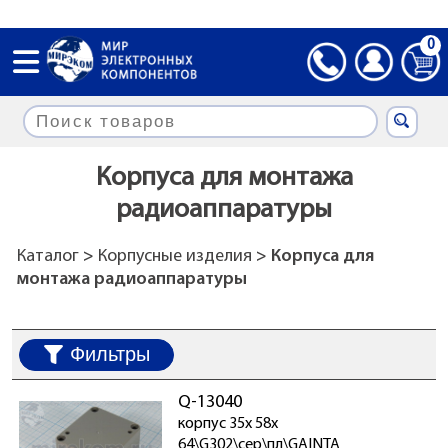
0
Корпуса для монтажа
радиоаппаратуры
Каталог
>
Корпусные изделия
> Корпуса для
монтажа радиоаппаратуры
Фильтры
Q-13040
корпус 35x 58x
64\G302\сер\пл\GAINTA