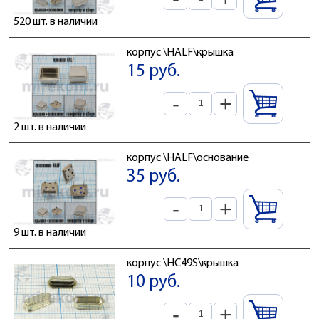
520 шт. в наличии
корпус \HALF\крышка
15 руб.
-
+
2 шт. в наличии
корпус \HALF\основание
35 руб.
-
+
9 шт. в наличии
корпус \HC49S\крышка
10 руб.
-
+