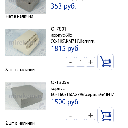
353 руб.
Нет в наличии
Q-7801
корпус 60x
90x105\KM71J\бел\пл\
1815 руб.
-
+
8 шт. в наличии
Q-13059
корпус
60x160x160\G396\сер\пл\GAINTA
1500 руб.
-
+
2 шт. в наличии