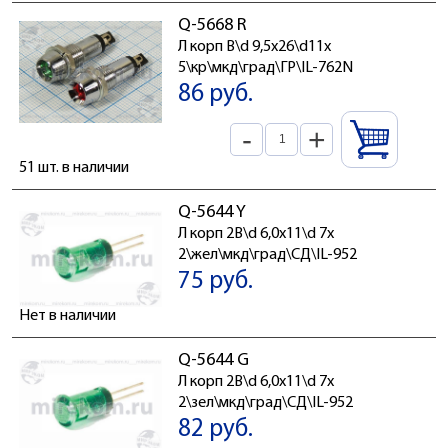
Q-5668 R
Л корп В\d 9,5x26\d11x
5\кр\мкд\град\ГР\IL-762N
86 руб.
-
+
51 шт. в наличии
Q-5644 Y
Л корп 2В\d 6,0x11\d 7x
2\жел\мкд\град\СД\IL-952
75 руб.
Нет в наличии
Q-5644 G
Л корп 2В\d 6,0x11\d 7x
2\зел\мкд\град\СД\IL-952
82 руб.