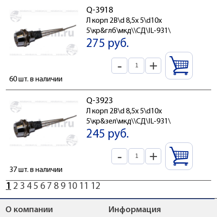
Q-3918
Л корп 2В\d 8,5x 5\d10x
5\кр&глб\мкд\\СД\IL-931\
275 руб.
-
+
60 шт. в наличии
Q-3923
Л корп 2В\d 8,5x 5\d10x
5\кр&зел\мкд\\СД\IL-931\
245 руб.
-
+
37 шт. в наличии
1
2
3
4
5
6
7
8
9
10
11
12
О компании
Информация