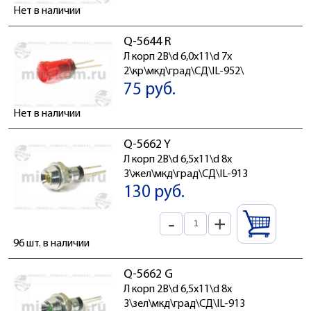
Нет в наличии
Q-5644 R
Л корп 2В\d 6,0x11\d 7x
2\кр\мкд\град\СД\IL-952\
75 руб.
Нет в наличии
Q-5662 Y
Л корп 2В\d 6,5x11\d 8x
3\жел\мкд\град\СД\IL-913
130 руб.
-
+
96 шт. в наличии
Q-5662 G
Л корп 2В\d 6,5x11\d 8x
3\зел\мкд\град\СД\IL-913