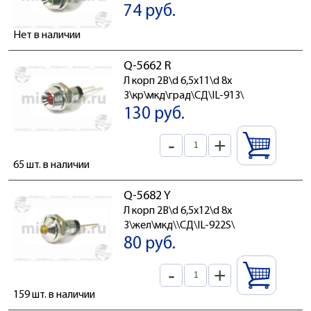
74 руб.
Нет в наличии
Q-5662 R
Л корп 2В\d 6,5x11\d 8x
3\кр\мкд\град\СД\IL-913\
130 руб.
-
+
65 шт. в наличии
Q-5682 Y
Л корп 2В\d 6,5x12\d 8x
3\жел\мкд\\СД\IL-922S\
80 руб.
-
+
159 шт. в наличии