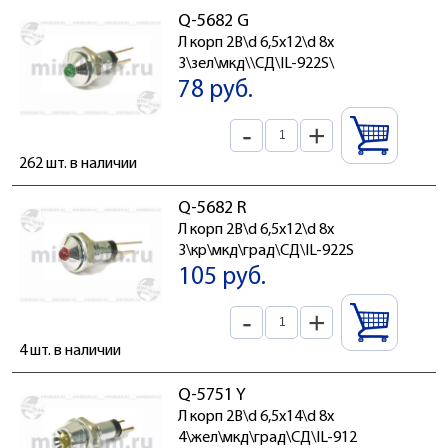
Q-5682 G
Л корп 2В\d 6,5x12\d 8x
3\зел\мкд\\СД\IL-922S\
78 руб.
-
+
262 шт. в наличии
Q-5682 R
Л корп 2В\d 6,5x12\d 8x
3\кр\мкд\град\СД\IL-922S
105 руб.
-
+
4 шт. в наличии
Q-5751 Y
Л корп 2В\d 6,5x14\d 8x
4\жел\мкд\град\СД\IL-912