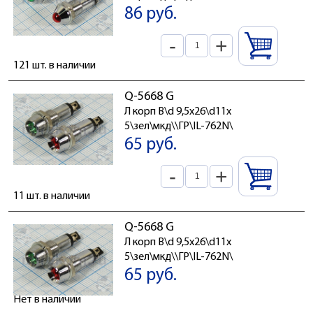
86 руб.
-
+
121 шт. в наличии
Q-5668 G
Л корп В\d 9,5x26\d11x
5\зел\мкд\\ГР\IL-762N\
65 руб.
-
+
11 шт. в наличии
Q-5668 G
Л корп В\d 9,5x26\d11x
5\зел\мкд\\ГР\IL-762N\
65 руб.
Нет в наличии