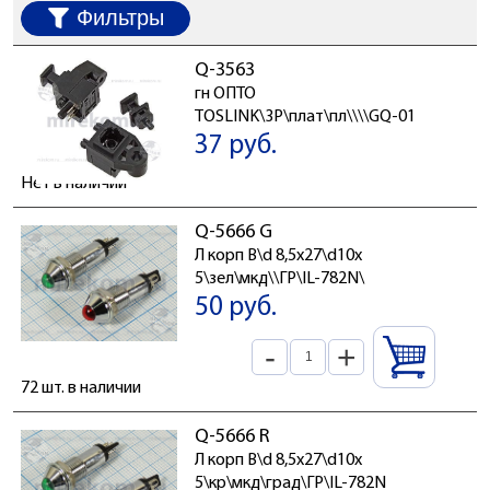
Фильтры
Q-3563
гн ОПТО
TOSLINK\3P\плат\пл\\\\GQ-01
37 руб.
Нет в наличии
Q-5666 G
Л корп В\d 8,5x27\d10x
5\зел\мкд\\ГР\IL-782N\
50 руб.
-
+
72 шт. в наличии
Q-5666 R
Л корп В\d 8,5x27\d10x
5\кр\мкд\град\ГР\IL-782N