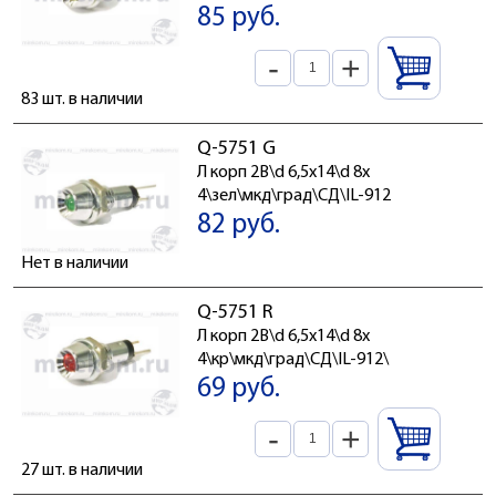
85 руб.
-
+
83 шт. в наличии
Q-5751 G
Л корп 2В\d 6,5x14\d 8x
4\зел\мкд\град\СД\IL-912
82 руб.
Нет в наличии
Q-5751 R
Л корп 2В\d 6,5x14\d 8x
4\кр\мкд\град\СД\IL-912\
69 руб.
-
+
27 шт. в наличии