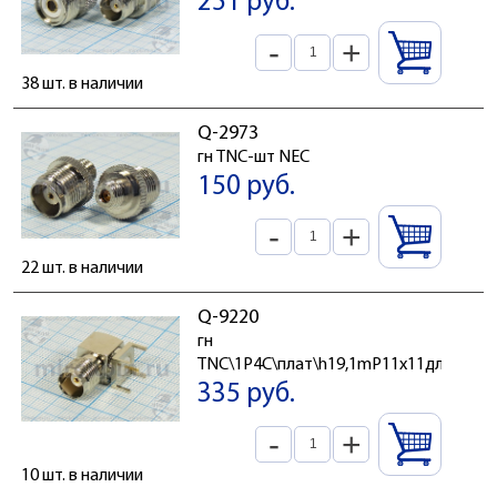
251 руб.
-
+
38 шт. в наличии
Q-2973
гн TNC-шт NEC
150 руб.
-
+
22 шт. в наличии
Q-9220
гн
TNC\1P4C\плат\h19,1mP11x11дл23,7\уг
335 руб.
-
+
10 шт. в наличии