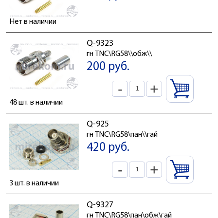
Нет в наличии
Q-9323
гн TNC\RG58\\обж\\
200 руб.
-
+
48 шт. в наличии
Q-925
гн TNC\RG58\пан\\гай
420 руб.
-
+
3 шт. в наличии
Q-9327
гн TNC\RG58\пан\обж\гай