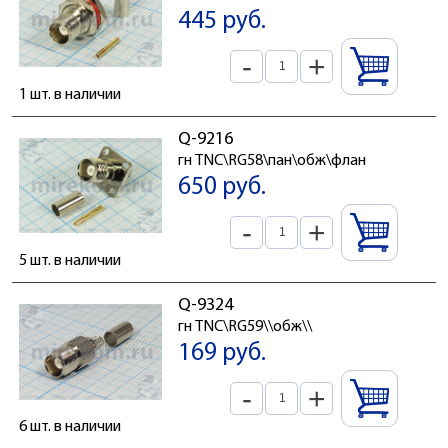
445 руб.
-
+
1 шт. в наличии
Q-9216
гн TNC\RG58\пан\обж\флан
650 руб.
-
+
5 шт. в наличии
Q-9324
гн TNC\RG59\\обж\\
169 руб.
-
+
6 шт. в наличии