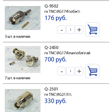
Q-9502
гн TNC\RG174\\обж\\
176 руб.
-
+
3 шт. в наличии
Q-2450
гн TNC\RG174\пан\обж\гай
700 руб.
-
+
7 шт. в наличии
Q-2501
гн TNC\RG213\\\
330 руб.