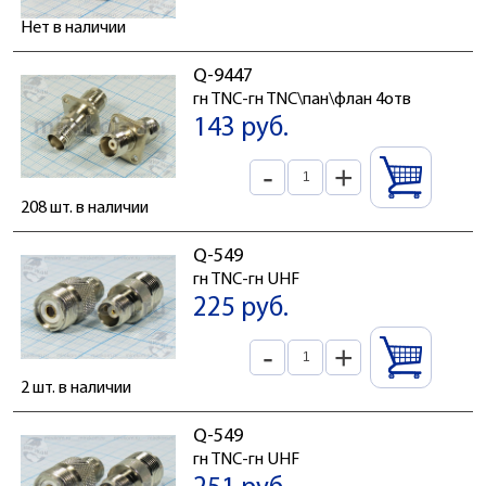
Нет в наличии
Q-9447
гн TNC-гн TNC\пан\флан 4отв
143 руб.
-
+
208 шт. в наличии
Q-549
гн TNC-гн UHF
225 руб.
-
+
2 шт. в наличии
Q-549
гн TNC-гн UHF