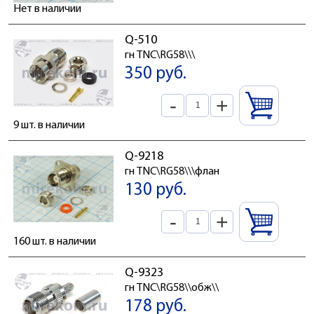
Нет в наличии
Q-510
гн TNC\RG58\\\
350 руб.
-
+
9 шт. в наличии
Q-9218
гн TNC\RG58\\\флан
130 руб.
-
+
160 шт. в наличии
Q-9323
гн TNC\RG58\\обж\\
178 руб.