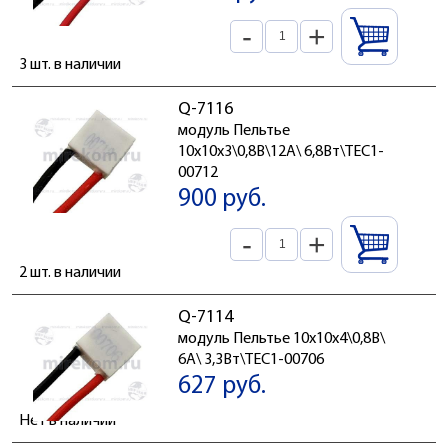
-
+
3 шт. в наличии
Q-7116
модуль Пельтье
10x10x3\0,8В\12А\ 6,8Вт\TEC1-
00712
900 руб.
-
+
2 шт. в наличии
Q-7114
модуль Пельтье 10x10x4\0,8В\
6А\ 3,3Вт\TEC1-00706
627 руб.
Нет в наличии