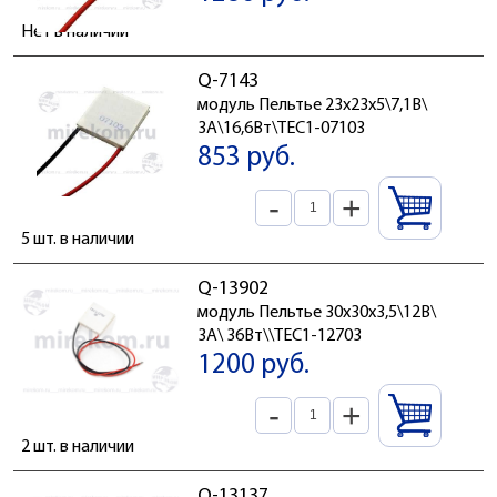
Нет в наличии
Q-7143
модуль Пельтье 23x23x5\7,1В\
3А\16,6Вт\TEC1-07103
853 руб.
-
+
5 шт. в наличии
Q-13902
модуль Пельтье 30x30x3,5\12В\
3А\ 36Вт\\TEC1-12703
1200 руб.
-
+
2 шт. в наличии
Q-13137