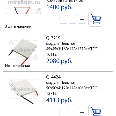
7,5А\ 75Вт\\TEC1-120
1400 руб.
-
+
3 шт. в наличии
Q-7219
модуль Пельтье
45x45x3\16В\12А\137Вт\\TEC1-
16112
2080 руб.
Нет в наличии
Q-4424
модуль Пельтье
50x50x4\12В\12А\106Вт\\TEC1-
12712
4113 руб.
-
+