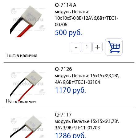
Q-7114 А
модуль Пельтье
10x10x5\0,8В\12А\ 6,8Вт\TEC1-
00706
500 руб.
-
+
1 шт. в наличии
Q-7126
модуль Пельтье 15x15x3\3,1В\
4А\ 9,8Вт\TEC1-03104
1170 руб.
Нет в наличии
Q-7117
модуль Пельтье 15x15x6\1,7В\
3А\ 3,9Вт\TEC1-01703
1286 руб.