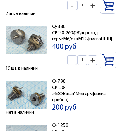
-
+
2 шт. в наличии
Q-386
СРГ50-260ФВ\переход
герм\М6/отвМ12\[вилкаШ-Ш]
400 руб.
-
+
19 шт. в наличии
Q-798
СРГ50-
263ФВ\пан\М6\герм[вилка
прибор]
200 руб.
Нет в наличии
Q-1258