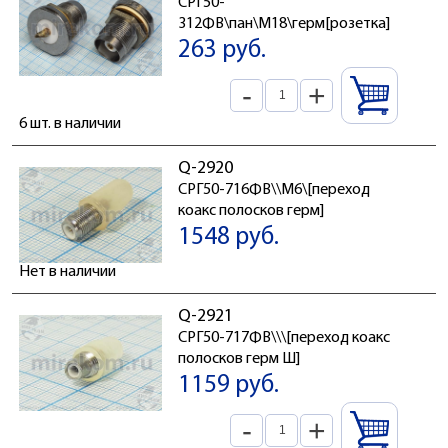
СРГ50-
312ФВ\пан\М18\герм[розетка]
263 руб.
-
+
6 шт. в наличии
Q-2920
СРГ50-716ФВ\\M6\[переход
коакс полосков герм]
1548 руб.
Нет в наличии
Q-2921
СРГ50-717ФВ\\\[переход коакс
полосков герм Ш]
1159 руб.
-
+