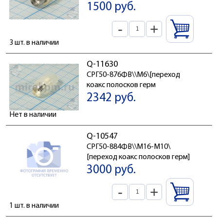
1500 руб.
-
+
3 шт. в наличии
Q-11630
СРГ50-876ФВ\\M6\[переход
коакс полосков герм
2342 руб.
Нет в наличии
Q-10547
СРГ50-884ФВ\\М16-М10\
[переход коакс полосков герм]
3000 руб.
-
+
1 шт. в наличии