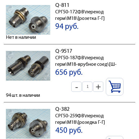
Q-811
СРГ50-172ФВ\переход
герм\М18\[розетка Г-Г]
94 руб.
Нет в наличии
Q-9517
СРГ50-187ФВ\переход
герм\М18-врубное соед\[Ш-
656 руб.
-
+
94 шт. в наличии
Q-382
СРГ50-259ФВ\переход
герм\М18\[розедка Г-Г]
450 руб.