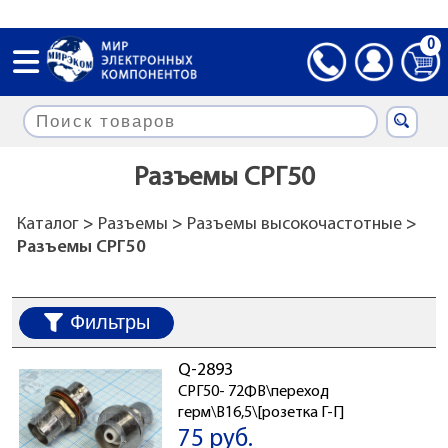
0
Разъемы СРГ50
Каталог
>
Разъемы
>
Разъемы высокочастотные
>
Разъемы СРГ50
Фильтры
Q-2893
СРГ50- 72ФВ\переход
герм\B16,5\[розетка Г-Г]
75 руб.