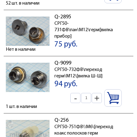
52 шт. в наличии
Q-2895
СРГ50-
731ФВ\пан\М12\герм[вилка
прибор]
75 руб.
Нет в наличии
Q-9099
СРГ50-732ФВ\переход
герм\М12\[вилка Ш-Ш]
94 руб.
-
+
1 шт. в наличии
Q-256
СРГ50-751ФВ\\М6\[переход
коакс полосков герм