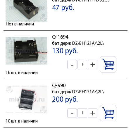
бат держ D1\BH111-1D\\2C\
47 руб.
Нет в наличии
Q-1694
бат держ D2\BH121A\\2L\
130 руб.
-
+
16 шт. в наличии
Q-990
бат держ D3\BH131A\\2L\
200 руб.
-
+
10 шт. в наличии