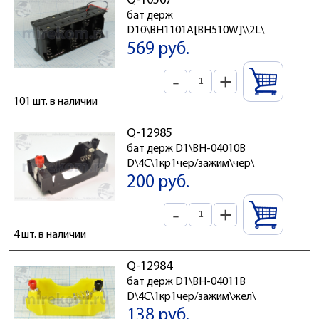
Q-10567
бат держ
D10\BH1101A[BH510W]\\2L\
569 руб.
-
+
101 шт. в наличии
Q-12985
бат держ D1\BH-04010B
D\4C\1кр1чер/зажим\чер\
200 руб.
-
+
4 шт. в наличии
Q-12984
бат держ D1\BH-04011B
D\4C\1кр1чер/зажим\жел\
138 руб.