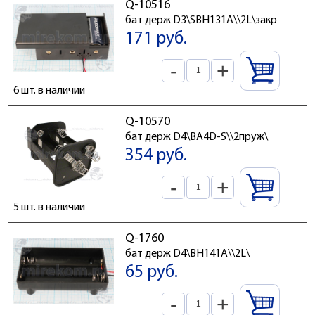
Q-10516
бат держ D3\SBH131A\\2L\закр
171 руб.
-
+
6 шт. в наличии
Q-10570
бат держ D4\BA4D-S\\2пруж\
354 руб.
-
+
5 шт. в наличии
Q-1760
бат держ D4\BH141A\\2L\
65 руб.
-
+