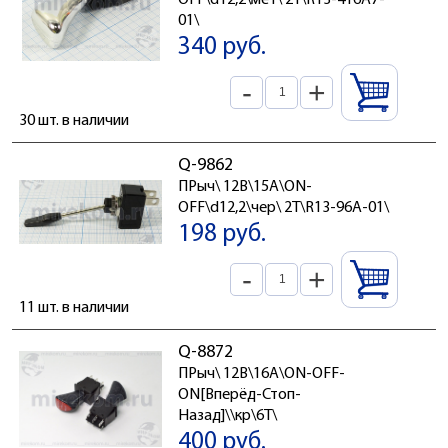
OFF\d12,2\мет\ 2T\R13-416A7-
01\
340 руб.
-
+
30 шт. в наличии
Q-9862
ПРыч\ 12В\15А\ON-
OFF\d12,2\чер\ 2T\R13-96A-01\
198 руб.
-
+
11 шт. в наличии
Q-8872
ПРыч\ 12В\16А\ON-OFF-
ON[Вперёд-Стоп-
Назад]\\кр\6T\
400 руб.