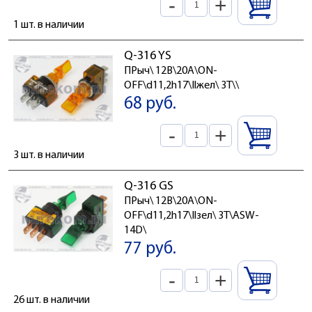
-
+
1 шт. в наличии
Q-316 YS
ПРыч\ 12В\20А\ON-
OFF\d11,2h17\Ilжел\ 3T\\
68 руб.
-
+
3 шт. в наличии
Q-316 GS
ПРыч\ 12В\20А\ON-
OFF\d11,2h17\Ilзел\ 3T\ASW-
14D\
77 руб.
-
+
26 шт. в наличии