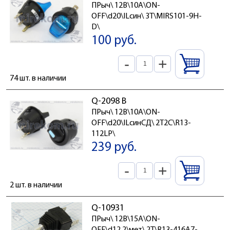
ПРыч\ 12В\10А\ON-
OFF\d20\ILсин\ 3T\MIRS101-9H-
D\
100 руб.
-
+
74 шт. в наличии
Q-2098 B
ПРыч\ 12В\10А\ON-
OFF\d20\ILсинСД\ 2T2C\R13-
112LP\
239 руб.
-
+
2 шт. в наличии
Q-10931
ПРыч\ 12В\15А\ON-