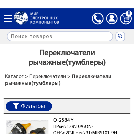
0
Переключатели
рычажные(тумблеры)
Каталог
>
Переключатели
> Переключатели
рычажные(тумблеры)
Фильтры
Q-2584 Y
ПРыч\ 12В\10А\ON-
OFF\d20\ILжел\ 3T\MIRS101-9H-