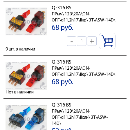
Q-316 RS
ПРыч\ 12В\20А\ON-
OFF\d11,2h17\Ilкр\ 3T\ASW-14D\
68 руб.
-
+
9 шт. в наличии
Q-316 RS
ПРыч\ 12В\20А\ON-
OFF\d11,2h17\Ilкр\ 3T\ASW-14D\
68 руб.
Нет в наличии
Q-316 BS
ПРыч\ 12В\20А\ON-
OFF\d11,2h17\Ilсин\ 3T\ASW-
14D\