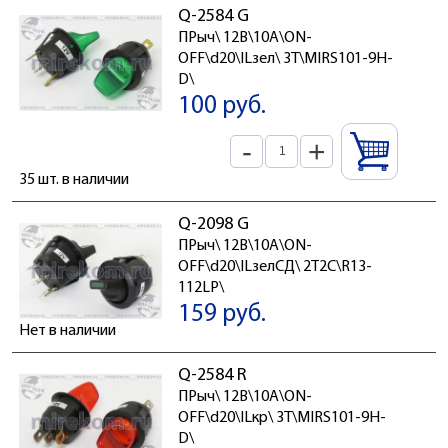
Q-2584 G
ПРыч\ 12В\10А\ON-
OFF\d20\ILзел\ 3T\MIRS101-9H-
D\
100 руб.
-
+
35 шт. в наличии
Q-2098 G
ПРыч\ 12В\10А\ON-
OFF\d20\ILзелСД\ 2T2C\R13-
112LP\
159 руб.
Нет в наличии
Q-2584 R
ПРыч\ 12В\10А\ON-
OFF\d20\ILкр\ 3T\MIRS101-9H-
D\