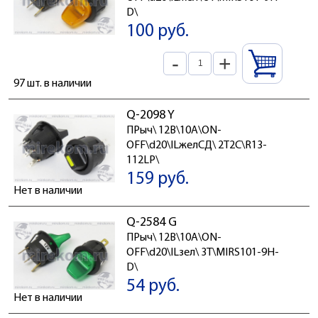
D\
100 руб.
-
+
97 шт. в наличии
Q-2098 Y
ПРыч\ 12В\10А\ON-
OFF\d20\ILжелСД\ 2T2C\R13-
112LP\
159 руб.
Нет в наличии
Q-2584 G
ПРыч\ 12В\10А\ON-
OFF\d20\ILзел\ 3T\MIRS101-9H-
D\
54 руб.
Нет в наличии