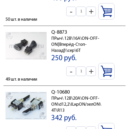
-
+
50 шт. в наличии
Q-8873
ПРыч\ 12В\16А\ON-OFF-
ON[Вперёд-Стоп-
Назад]\\сер\6T
250 руб.
-
+
49 шт. в наличии
Q-10680
ПРыч\ 12В\20А\ON-OFF-
ON\d12,2\ILкрON/зелON\
4T\R13
342 руб.