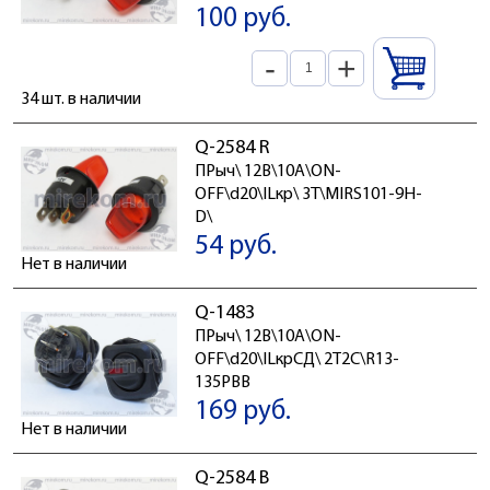
100 руб.
-
+
34 шт. в наличии
Q-2584 R
ПРыч\ 12В\10А\ON-
OFF\d20\ILкр\ 3T\MIRS101-9H-
D\
54 руб.
Нет в наличии
Q-1483
ПРыч\ 12В\10А\ON-
OFF\d20\ILкрСД\ 2T2C\R13-
135PBB
169 руб.
Нет в наличии
Q-2584 B