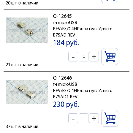
20 шт. в наличии
Q-12645
гн microUSB
REV\B\7C4HP\плат\угл\\micro
B7SAD REV
184 руб.
-
+
21 шт. в наличии
Q-12646
гн microUSB
REV\B\7C4HP\плат\угл\\micro
B7SAD1 REV
230 руб.
-
+
37 шт. в наличии