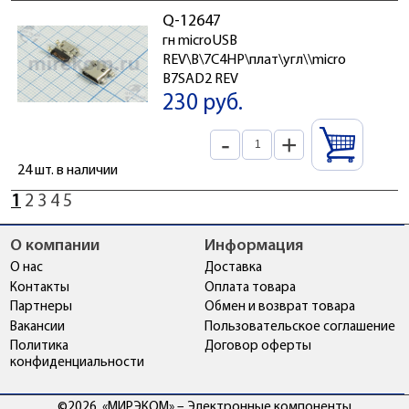
Q-12647
гн microUSB
REV\B\7C4HP\плат\угл\\micro
B7SAD2 REV
230 руб.
-
+
24 шт. в наличии
1
2
3
4
5
О компании
Информация
О нас
Доставка
Контакты
Оплата товара
Партнеры
Обмен и возврат товара
Вакансии
Пользовательское соглашение
Политика
Договор оферты
конфиденциальности
©2026, «МИРЭКОМ» – Электронные компоненты