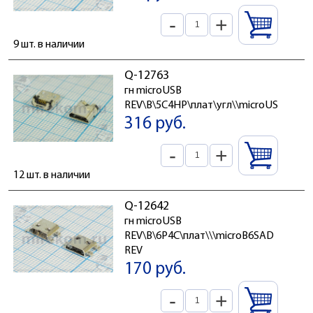
-
+
9 шт. в наличии
Q-12763
гн microUSB
REV\B\5C4HP\плат\угл\\microUSBB5SD
316 руб.
-
+
12 шт. в наличии
Q-12642
гн microUSB
REV\B\6P4C\плат\\\microB6SAD
REV
170 руб.
-
+