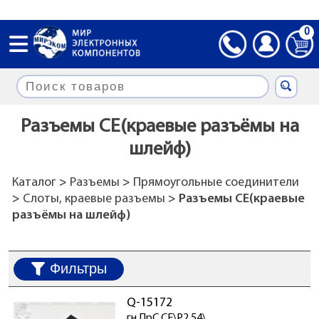
0
Разъемы CE(краевые разъёмы на
шлейф)
Каталог
>
Разъемы
>
Прямоугольные соединители
>
Слоты, краевые разъемы
> Разъемы CE(краевые
разъёмы на шлейф)
Фильтры
Q-15172
гн ПрС CE\P2,54\