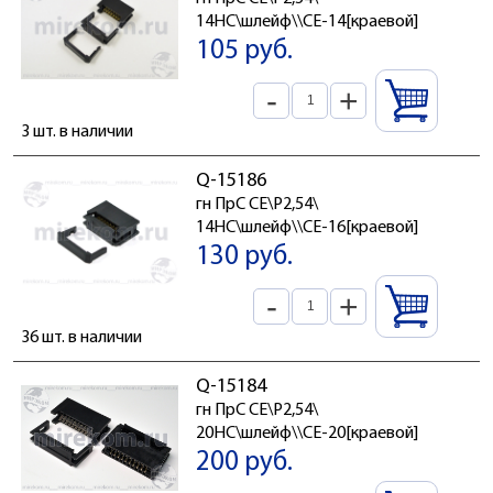
14HC\шлейф\\CE-14[краевой]
105 руб.
-
+
3 шт. в наличии
Q-15186
гн ПрС CE\P2,54\
14HC\шлейф\\CE-16[краевой]
130 руб.
-
+
36 шт. в наличии
Q-15184
гн ПрС CE\P2,54\
20HC\шлейф\\CE-20[краевой]
200 руб.