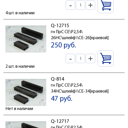
-
+
4 шт. в наличии
Q-12715
гн ПрС CE\P2,54\
26HC\шлейф\\CE-26[краевой]
250 руб.
-
+
2 шт. в наличии
Q-814
гн ПрС CE\P2,54\
34HC\шлейф\\CE-34[краевой]
47 руб.
Нет в наличии
Q-12717
гн ПрС CE\P2,54\