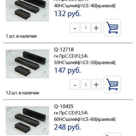
40HC\шлейф\\CE-40[краевой]
132 руб.
-
+
1 шт. в наличии
Q-12718
гн ПрС CE\P2,54\
50HC\шлейф\\CE-50[краевой]
147 руб.
-
+
12 шт. в наличии
Q-10435
гн ПрС CE\P2,54\
60HC\шлейф\\CE-60[краевой]
248 руб.