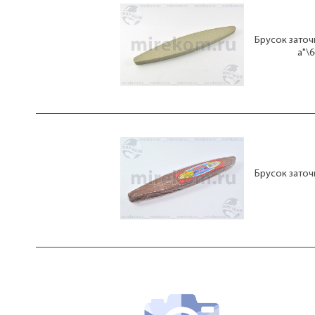
Брусок заточ
а"\
Брусок заточ