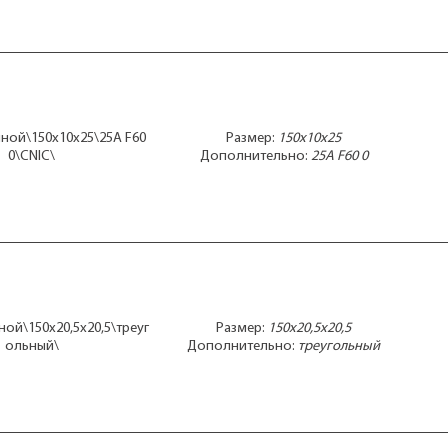
чной\150x10x25\25A F60
Размер:
150x10x25
0\CNIC\
Дополнительно:
25A F60 0
ной\150x20,5x20,5\треуг
Размер:
150x20,5x20,5
ольный\
Дополнительно:
треугольный