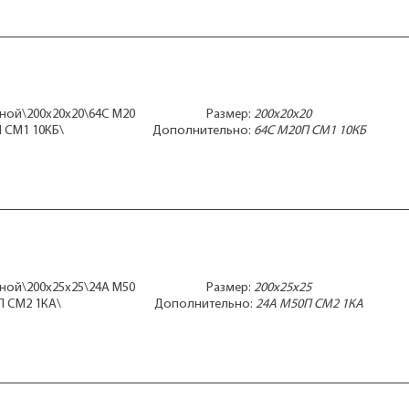
чной\200x20x20\64С М20
Размер:
200x20x20
П СМ1 10КБ\
Дополнительно:
64С М20П СМ1 10КБ
чной\200x25x25\24А М50
Размер:
200x25x25
П СМ2 1КА\
Дополнительно:
24А М50П СМ2 1КА