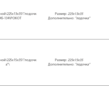
ной\225x13x35\"лодочк
Размер:
225x13x35
645-134\РОКОТ
Дополнительно:
"лодочка"
ной\225x15x35\"лодочк
Размер:
225x15x35
а"\
Дополнительно:
"лодочка"