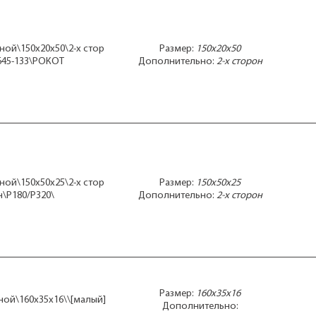
ной\150x20x50\2-х стор
Размер:
150x20x50
645-133\РОКОТ
Дополнительно:
2-х сторон
ной\150x50x25\2-х стор
Размер:
150x50x25
н\P180/P320\
Дополнительно:
2-х сторон
Размер:
160x35x16
ной\160x35x16\\[малый]
Дополнительно: