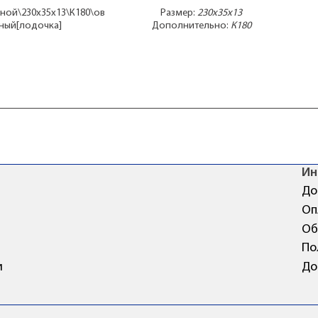
чной\230x35x13\К180\ов
Размер:
230x35x13
ный[лодочка]
Дополнительно:
К180
Ин
До
Оп
Об
По
и
До