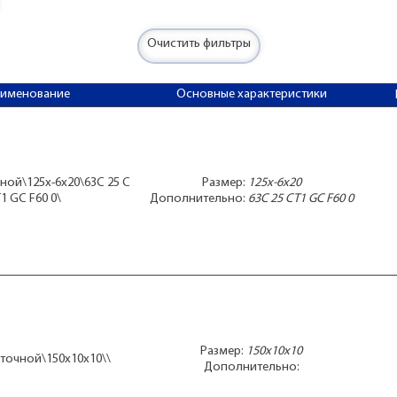
Очистить фильтры
аименование
Основные характеристики
ной\125x-6x20\63C 25 С
Размер:
125x-6x20
Т1 GC F60 0\
Дополнительно:
63C 25 СТ1 GC F60 0
Размер:
150x10x10
аточной\150x10x10\\
Дополнительно: