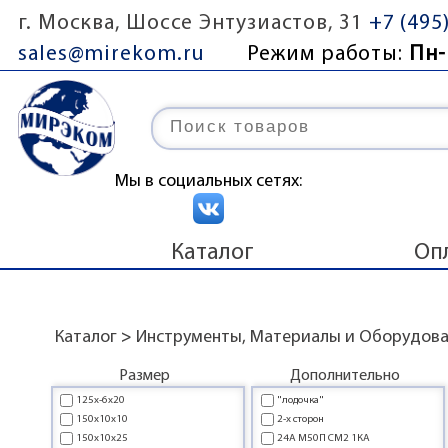
г. Москва, Шоссе Энтузиастов, 31
+7 (495
sales@mirekom.ru
Режим работы:
Пн-
Мы в социальных сетях:
Каталог
Оп
Каталог
>
Инструменты, Материалы и Оборудов
Размер
Дополнительно
125x-6x20
"лодочка"
150x10x10
2-х сторон
150x10x25
24А М50П СМ2 1КА