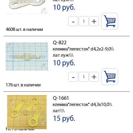
лат луж\\\
10 руб.
-
+
4608 шт. в наличии
Q-822
клемма"лепесток" d4,2x2-9,0\\
лат луж\\\
10 руб.
-
+
176 шт. в наличии
Q-1661
клемма"лепесток" d4,3x10,0\\
лат\\\
15 руб.
Нет в наличии