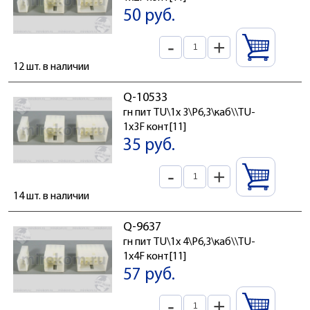
50 руб.
-
+
12 шт. в наличии
Q-10533
гн пит TU\1x 3\P6,3\каб\\TU-
1x3F конт[11]
35 руб.
-
+
14 шт. в наличии
Q-9637
гн пит TU\1x 4\P6,3\каб\\TU-
1x4F конт[11]
57 руб.
-
+