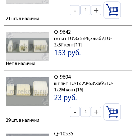
-
+
21 шт. в наличии
Q-9642
гн пит TU\3x 5\P6,3\каб\\TU-
3x5F конт[11]
153 руб.
Нет в наличии
Q-9604
шт пит TU\1x 2\P6,3\каб\\TU-
1x2M конт[16]
23 руб.
-
+
29 шт. в наличии
Q-10535