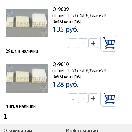
Q-9609
шт пит TU\3x 4\P6,3\каб\\TU-
3x4M конт[16]
105 руб.
-
+
29 шт. в наличии
Q-9610
шт пит TU\3x 5\P6,3\каб\\TU-
3x5M конт[16]
128 руб.
-
+
4 шт. в наличии
1
О компании
Информация