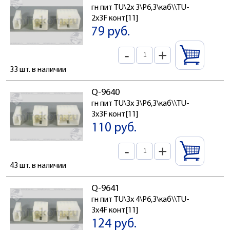
гн пит TU\2x 3\P6,3\каб\\TU-
2x3F конт[11]
79 руб.
-
+
33 шт. в наличии
Q-9640
гн пит TU\3x 3\P6,3\каб\\TU-
3x3F конт[11]
110 руб.
-
+
43 шт. в наличии
Q-9641
гн пит TU\3x 4\P6,3\каб\\TU-
3x4F конт[11]
124 руб.