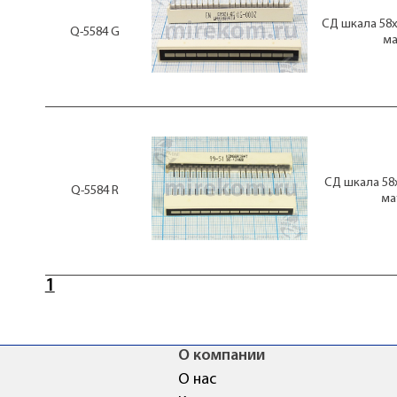
СД шкала 58x 
Q-5584 G
ма
СД шкала 58x
Q-5584 R
ма
1
О компании
О нас