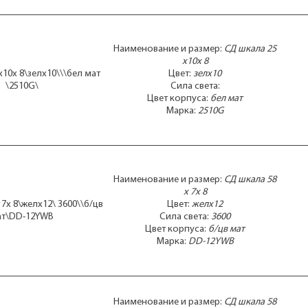
Наименование и размер:
СД шкала 25
x10x 8
10x 8\зелx10\\\бел мат
Цвет:
зелx10
\2510G\
Сила света:
Цвет корпуса:
бел мат
Марка:
2510G
Наименование и размер:
СД шкала 58
x 7x 8
7x 8\желx12\ 3600\\б/цв
Цвет:
желx12
ат\DD-12YWB
Сила света:
3600
Цвет корпуса:
б/цв мат
Марка:
DD-12YWB
Наименование и размер:
СД шкала 58