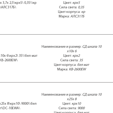
 3,7x 2,5\крx5\ 0,35\\кр
Цвет:
крx5
\АЛС317Б\
Сила света:
0,35
Цвет корпуса:
кр
Марка:
АЛС317Б
Наименование и размер:
СД шкала 10
x10x 6
10x 6\крx2\ 35\\бел мат
Цвет:
крx2
\KB-2600EW\
Сила света:
35
Цвет корпуса:
бел мат
Марка:
KB-2600EW
Наименование и размер:
СД шкала 10
x25x 8
25x 8\крx10\ 9000\\бел
Цвет:
крx10
т\DC-10EWA\
Сила света:
9000
Цвет корпуса:
бел мат