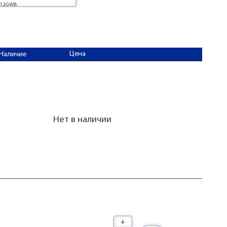
-12GWB
-12HWB
-12YWB
P-4840
-2350EW
Цена
-2600EW
Наличие
-G100SRW
С317А
С317Б
Нет в наличии
+