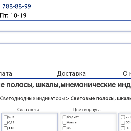
) 788-88-99
Пт:
10-19
лата
Доставка
О 
е полосы, шкалы,мнемонические ин
>
Светодиодные индикаторы
> Световые полосы, шкал
Сила света
Цвет корпуса
0,16
б/цв мат
25
0,35
бел мат
DC
1400
кр
DC