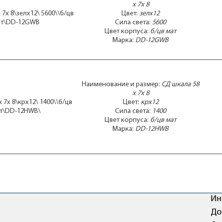
x 7x 8
7x 8\зелx12\ 5600\\б/цв
Цвет:
зелx12
т\DD-12GWB
Сила света:
5600
Цвет корпуса:
б/цв мат
Марка:
DD-12GWB
Наименование и размер:
СД шкала 58
x 7x 8
 7x 8\крx12\ 1400\\б/цв
Цвет:
крx12
т\DD-12HWB\
Сила света:
1400
Цвет корпуса:
б/цв мат
Марка:
DD-12HWB
Ин
До