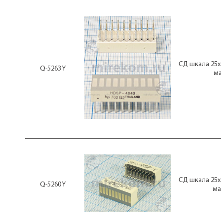
СД шкала 25x
Q-5263 Y
ма
СД шкала 25x
Q-5260 Y
ма