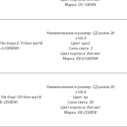
Марка:
DC-10EWA
Наименование и размер:
СД шкала 20
x10x 6
0x 6\крx2\ 3\\бел мат\K
Цвет:
крx2
B-G100SRW\
Сила света:
3
Цвет корпуса:
бел мат
Марка:
KB-G100SRW
Наименование и размер:
СД шкала 20
x10x 6
10x 6\кр\ 50\\бел мат\K
Цвет:
кр
B-2350EW\
Сила света:
50
Цвет корпуса:
бел мат
Марка:
KB-2350EW