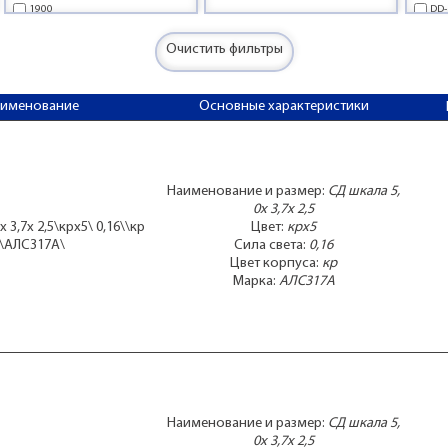
1900
DD
3
DD
35
DD
Очистить фильтры
3600
HDS
50
KB
аименование
Основные характеристики
5600
KB
9000
KB
АЛ
АЛ
Наименование и размер:
СД шкала 5,
0x 3,7x 2,5
 3,7x 2,5\крx5\ 0,16\\кр
Цвет:
крx5
\АЛС317А\
Сила света:
0,16
Цвет корпуса:
кр
Марка:
АЛС317А
Наименование и размер:
СД шкала 5,
0x 3,7x 2,5