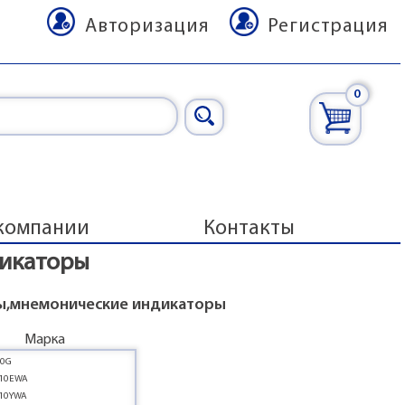
Авторизация
Регистрация
0
компании
Контакты
дикаторы
ы,мнемонические индикаторы
Марка
10G
-10EWA
-10YWA