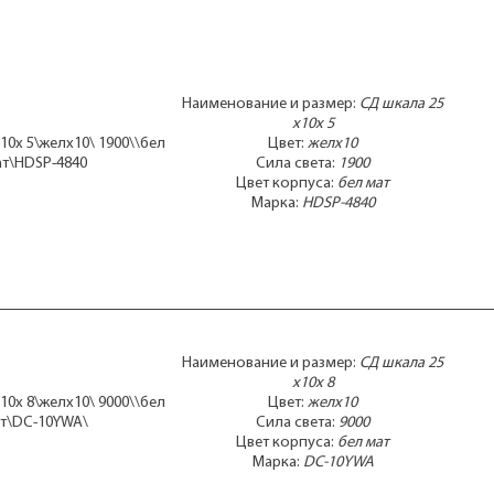
Наименование и размер:
СД шкала 25
x10x 5
10x 5\желx10\ 1900\\бел
Цвет:
желx10
т\HDSP-4840
Сила света:
1900
Цвет корпуса:
бел мат
Марка:
HDSP-4840
Наименование и размер:
СД шкала 25
x10x 8
10x 8\желx10\ 9000\\бел
Цвет:
желx10
т\DC-10YWA\
Сила света:
9000
Цвет корпуса:
бел мат
Марка:
DC-10YWA