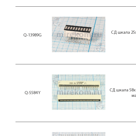
СД шкала 25x
Q-13989G
СД шкала 58x 
Q-5584 Y
м