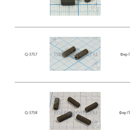
Q-3757
Фер 
Q-3758
Фер П