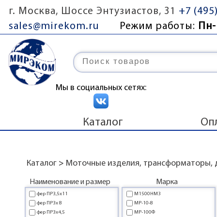
г. Москва, Шоссе Энтузиастов, 31
+7 (495
sales@mirekom.ru
Режим работы:
Пн-
Мы в социальных сетях:
Каталог
Оп
Каталог
>
Моточные изделия, трансформаторы, 
Наименование и размер
Марка
фер ПР3,5x11
М1500НМ3
фер ПР3x 8
МР-10-8
фер ПР3x4,5
МР-100Ф