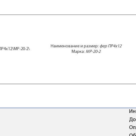
Наименование и размер:
фер ПР4x12
ПР4x12\МР-20-2\
Марка:
МР-20-2
Ин
До
Оп
Об