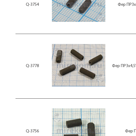
Q-3754
Фер ПР3x
Q-3778
Фер ПР3x4,5
Q-3756
Фер П