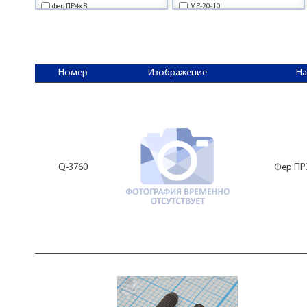
фер ПР4x 8
МР-20-10
фер ПР4x12
МР-20-2
МР-20-9
МР20-5
Номер
Изображение
Н
Q-3760
Фер ПР