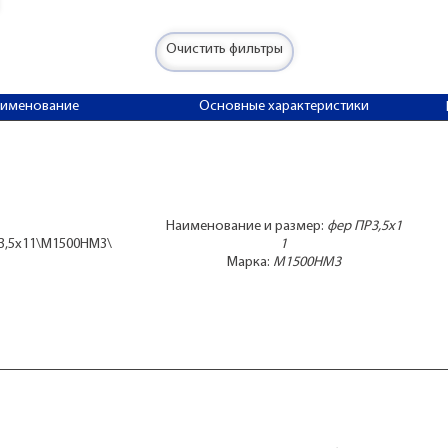
Очистить фильтры
аименование
Основные характеристики
Наименование и размер:
фер ПР3,5x1
3,5x11\М1500НМ3\
1
Марка:
М1500НМ3