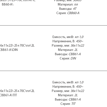
0x63\ 5\-25~70C\пл\4T\C
Размер, мм:
30x63
45x 90
BB60-A\
Материал:
пл
45x 95mболтМ8
Выводы:
4T
45x16x31
Серия:
CBB60-A
45x70
45x75
45x90
45x93
45x95mболтМ8
Емкость, мкФ:
кп 1,0
45x97mболтМ8
Напряжение, В:
450~
45x98mболтМ8
36x11x22\-25+70C\пл\2L
Размер, мм:
36x11x22
47x17x28
CBB61-A\DIN
Материал:
2L
47x17x31
Выводы:
CBB61-A
47x17x34
Серия:
DIN
47x18x34
47x19x33
47x20m30x33
47x22m32x32
47x22x34
Емкость, мкФ:
кп 1,0
47x23m32x34
Напряжение, В:
450~
47x25x35
36x11x22\-25+70C\пл\2L
Размер, мм:
36x11x22
47x25x38
CBB61-A\TIT
Материал:
2L
47x26m36x38
Выводы:
CBB61-A
47x26m37x38
Серия:
TIT