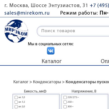
г. Москва, Шоссе Энтузиастов, 31
+7 (495
sales@mirekom.ru
Режим работы:
Пн-
Мы в социальных сетях:
Каталог
Оп
Каталог
>
Конденсаторы
> Конденсаторы пуск
Емкость, мкФ
Напряжение, В
кп 1,0
220/275~
кп 1,5
250~
кп 2,0
300~