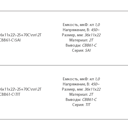
47x26x37
48x18m30x34
48x26x37
48x35x18
50x 81mболтМ8
Емкость, мкФ:
кп 1,0
50x 85
Напряжение, В:
450~
50x 90
36x11x22\-25+70C\пл\2T
Размер, мм:
36x11x22
50x100
CBB61-C\SAI
Материал:
2T
50x102
Выводы:
CBB61-C
50x105
Серия:
SAI
50x106mболтМ8
50x110
50x110mболтМ8
50x112
50x120
Емкость, мкФ:
кп 1,0
50x120mболтМ8
Напряжение, В:
450~
50x122
36x11x22\-25+70C\пл\2T
Размер, мм:
36x11x22
50x125
CBB61-C\TIT
Материал:
2T
50x30m40x40
Выводы:
CBB61-C
50x67
Серия:
TIT
50x70
50x75
50x77
50x85