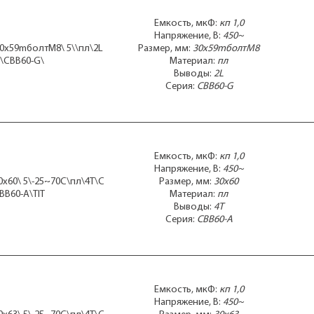
38x15x25
38x17x28
Емкость, мкФ:
кп 1,0
38x20x31
Напряжение, В:
450~
38x75
30x59mболтМ8\ 5\\пл\2L
Размер, мм:
30x59mболтМ8
40x 81
\CBB60-G\
Материал:
пл
40x60
Выводы:
2L
40x70
Серия:
CBB60-G
40x70mболт
40x70mболтМ8
40x72
40x73mболтМ8
40x74mболтМ8
Емкость, мкФ:
кп 1,0
40x75
Напряжение, В:
450~
40x80
0x60\ 5\-25~70C\пл\4T\C
Размер, мм:
30x60
40x93mболт
BB60-A\TIT
Материал:
пл
40x95
Выводы:
4T
40x95mболт
Серия:
CBB60-A
42x 80
42x78
42x80
42x82
42x83
Емкость, мкФ:
кп 1,0
43x25m36x35
Напряжение, В:
450~
44x26x45