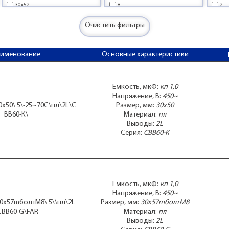
30x52
8T
2T
30x53
Al
4C
30x54
пл
4T
Очистить фильтры
30x57
6T
30x57mболтМ8
8T
аименование
Основные характеристики
30x59mболтМ8
9T
30x60
CBB
30x60mболтМ8
CBB
30x62
CBB
Емкость, мкФ:
кп 1,0
30x63
CBB
Напряжение, В:
450~
30x67
0x50\ 5\-25~70C\пл\2L\C
Размер, мм:
30x50
30x68
BB60-K\
Материал:
пл
30x70
Выводы:
2L
34x63
Серия:
CBB60-K
34x64
34x64mболтМ7
34x64mболтМ8
34x70
34x77
Емкость, мкФ:
кп 1,0
34x78
Напряжение, В:
450~
34x82
30x57mболтМ8\ 5\\пл\2L
Размер, мм:
30x57mболтМ8
35x52
CBB60-G\FAR
Материал:
пл
35x57mболтМ8
Выводы:
2L
35x60