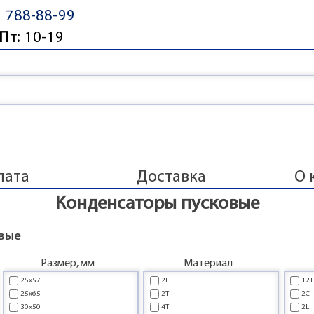
) 788-88-99
Пт:
10-19
лата
Доставка
О 
Конденсаторы пусковые
овые
Размер, мм
Материал
25x57
2L
12T
25x65
2T
2C
30x50
4T
2L