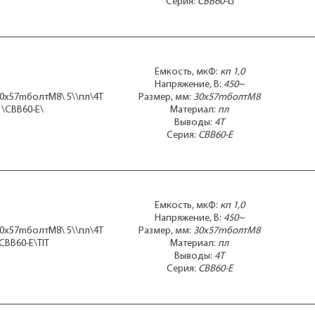
Серия:
CBB60-G
35x61
35x62
35x64
35x65mболтМ8
35x67mболтМ8
Емкость, мкФ:
кп 1,0
35x68mболтМ8
Напряжение, В:
450~
35x70
30x57mболтМ8\ 5\\пл\4T
Размер, мм:
30x57mболтМ8
35x70mболтМ8
\CBB60-E\
Материал:
пл
35x73
Выводы:
4T
36x11x22
Серия:
CBB60-E
37x12x24
37x13m25x24
37x14m23x23
37x14m25x26
37x15x25
Емкость, мкФ:
кп 1,0
37x15x26
Напряжение, В:
450~
37x15x30
30x57mболтМ8\ 5\\пл\4T
Размер, мм:
30x57mболтМ8
37x16x27
CBB60-E\TIT
Материал:
пл
37x16x31
Выводы:
4T
37x19x33
Серия:
CBB60-E
37x70
37x73
38x13,5x24