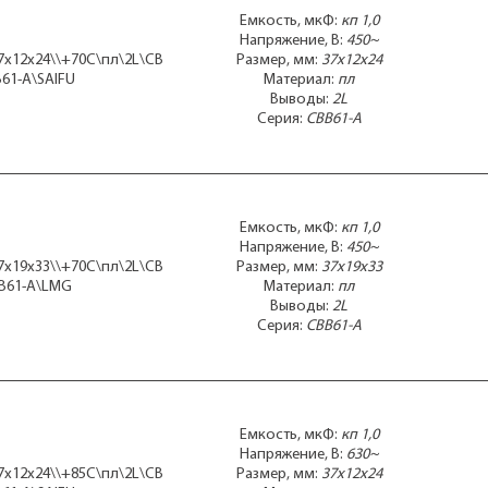
50x92
Емкость, мкФ:
кп 1,0
51x22x41
Напряжение, В:
450~
55x120
37x12x24\\+70C\пл\2L\CB
Размер, мм:
37x12x24
55x130
B61-A\SAIFU
Материал:
пл
57x26x45
Выводы:
2L
58x25x42
Серия:
CBB61-A
58x26x44
58x27x44
58x28x42
58x30m41x48
58x30m42x44
Емкость, мкФ:
кп 1,0
58x34x49
Напряжение, В:
450~
58x45m45x45
37x19x33\\+70C\пл\2L\CB
Размер, мм:
37x19x33
60x120
B61-A\LMG
Материал:
пл
60x120mболтМ8
Выводы:
2L
60x122
Серия:
CBB61-A
60x123
60x123mболтМ8
60x124
60x126mболтМ8
60x130
Емкость, мкФ:
кп 1,0
60x25x35
Напряжение, В:
630~
60x30m40x53
37x12x24\\+85C\пл\2L\CB
Размер, мм:
37x12x24