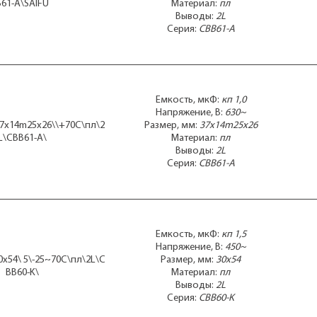
60x30x54
B61-A\SAIFU
Материал:
пл
65x125
Выводы:
2L
65x130
Серия:
CBB61-A
65x130mболтМ8
65x34m45x45
Емкость, мкФ:
кп 1,0
Напряжение, В:
630~
37x14m25x26\\+70C\пл\2
Размер, мм:
37x14m25x26
L\CBB61-A\
Материал:
пл
Выводы:
2L
Серия:
CBB61-A
Емкость, мкФ:
кп 1,5
Напряжение, В:
450~
0x54\ 5\-25~70C\пл\2L\C
Размер, мм:
30x54
BB60-K\
Материал:
пл
Выводы:
2L
Серия:
CBB60-K