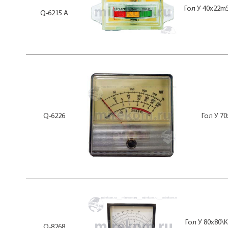
Гол У 40x22m
Q-6215 А
Q-6226
Гол У 7
Гол У 80x80
Q-8268