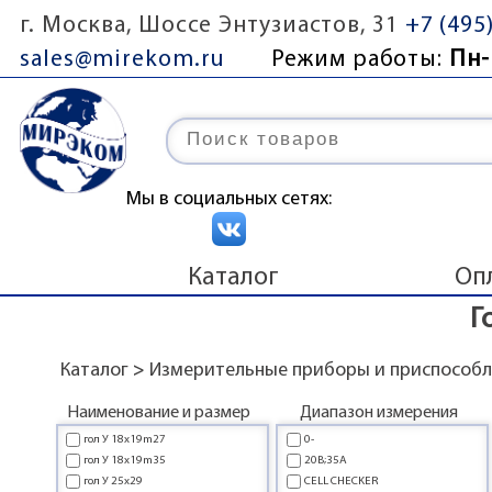
г. Москва, Шоссе Энтузиастов, 31
+7 (495
sales@mirekom.ru
Режим работы:
Пн-
Мы в социальных сетях:
Каталог
Оп
Г
Каталог
>
Измерительные приборы и приспособ
Наименование и размер
Диапазон измерения
гол У 18x19m27
0-
гол У 18x19m35
20В;35А
гол У 25x29
CELL CHECKER