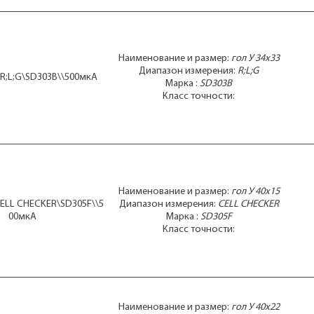
Наименование и размер:
гол У 34x33
Диапазон измерения:
R;L;G
\R;L;G\SD303B\\500мкА
Марка :
SD303B
Класс точности:
Наименование и размер:
гол У 40x15
CELL CHECKER\SD305F\\5
Диапазон измерения:
CELL CHECKER
00мкА
Марка :
SD305F
Класс точности:
Наименование и размер:
гол У 40x22