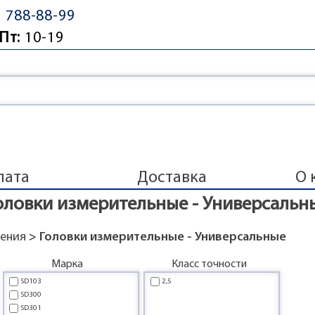
) 788-88-99
Пт:
10-19
лата
Доставка
О 
оловки измерительные - Универсальн
ления
> Головки измерительные - Универсальные
Марка
Класс точности
SD103
2,5
SD300
SD301