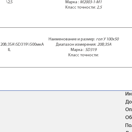
\2,5
Марка :
М2003-1-М1
Класс точности:
2,5
Наименование и размер:
гол У 100x50
\ 20В;35А\SD319\\500мкА
Диапазон измерения:
20В;35А
IL
Марка :
SD319
Класс точности:
Ин
До
Оп
Об
По