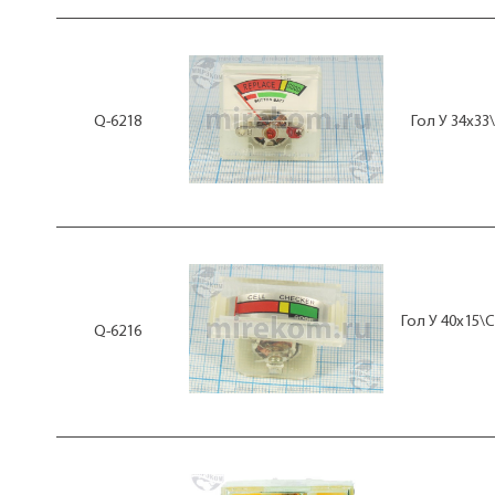
Q-6218
Гол У 34x33
Гол У 40x15\
Q-6216