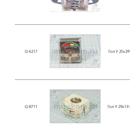
Q-6217
Гол У 25x2
Q-8711
Гол У 29x13