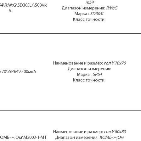
m54
54\R;W;G\SD305L\\500мк
Диапазон измерения:
R;W;G
А
Марка :
SD305L
Класс точности:
Наименование и размер:
гол У 70x70
Диапазон измерения:
0x70\\SP64\\500мкА
Марка :
SP64
Класс точности:
Наименование и размер:
гол У 80x80
\КОМБ-;~;Ом\М2003-1-М1
Диапазон измерения:
КОМБ-;~;Ом