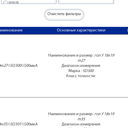
SD303B
SD305F
SD305L
Очистить фильтры
SD319
SP64
аименование
Основные характеристики
М2003-1-М1
М476/1
Наименование и размер:
гол У 18x19
m27
19m27\\SD300\\500мкА
Диапазон измерения:
Марка :
SD300
Класс точности:
Наименование и размер:
гол У 18x19
m35
19m35\\SD301\\500мкА
Диапазон измерения: