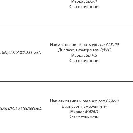
Марка :
SD301
Класс точности:
Наименование и размер:
гол У 25x29
Диапазон измерения:
R;W;G
9\R;W;G\SD103\\500мкА
Марка :
SD103
Класс точности:
Наименование и размер:
гол У 29x13
Диапазон измерения:
0-
\0-\М476/1\\100-200мкА
Марка :
М476/1
Класс точности: