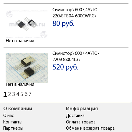
Симистор\ 600 \ 4А\TO-
220\BTB04-600CWRG\
80 руб.
Нет в наличии
Симистор\ 600 \ 4А\TO-
220\Q6004L3\
520 руб.
Нет в наличии
1
2
3
4
5
6
7
О компании
Информация
О нас
Доставка
Контакты
Оплата товара
Партнеры
Обмен и возврат товара