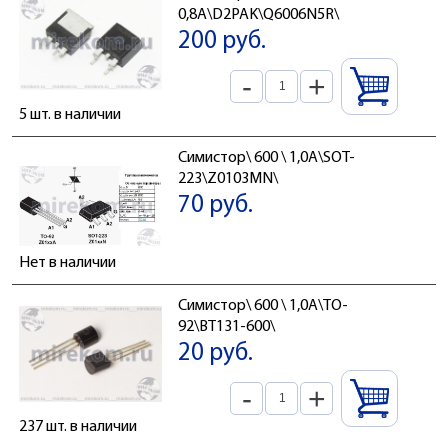
0,8А\D2PAK\Q6006N5R\
200 руб.
-
+
5 шт. в наличии
Симистор\ 600 \ 1,0А\SOT-
223\Z0103MN\
70 руб.
Нет в наличии
Симистор\ 600 \ 1,0А\TO-
92\BT131-600\
20 руб.
-
+
237 шт. в наличии