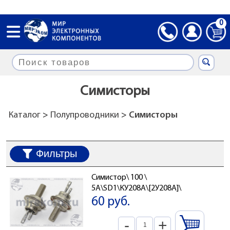
0
Симисторы
Каталог
>
Полупроводники
> Симисторы
Фильтры
Симистор\ 100 \
5А\SD1\КУ208А\[2У208А]\
60 руб.
-
+