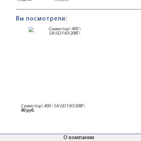
Вы посмотрели:
Симистор\ 400 \ 5А\SD1\КУ208Г\
80 руб.
О компании