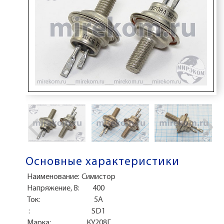
Основные характеристики
Наименование:
Симистор
Напряжение, В:
400
Ток:
5А
:
SD1
Марка:
КУ208Г