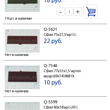
18 руб.
-
+
14 шт. в наличии
Q-5621
СФил 75x21,5\кр\\\\
22 руб.
Нет в наличии
Q-7546
СФил 77x31x1,5 \кр\пл
муар\69x14\9881K
10 руб.
Нет в наличии
Q-5599
СФил 80x18\кр\\2X\\