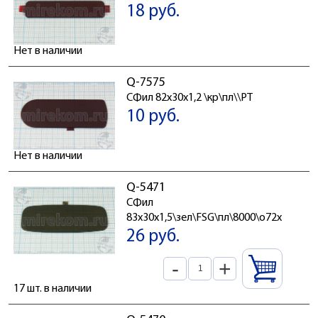
18 руб.
Нет в наличии
Q-7575
СФил 82x30x1,2 \кр\пл\\PT
10 руб.
Нет в наличии
Q-5471
СФил
83x30x1,5\зел\FSG\пл\8000\о72x14
26 руб.
-
+
17 шт. в наличии