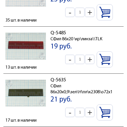
-
+
35 шт. в наличии
Q-5485
СФил 86x20 \кр\линза\\TLK
19 руб.
-
+
13 шт. в наличии
Q-5635
СФил
86x20x0,9\зел\H\пл\к2308\о72x13
21 руб.
-
+
17 шт. в наличии