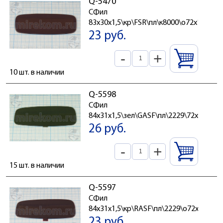
Q-5470
СФил
83x30x1,5\кр\FSR\пл\к8000\о72x14
23 руб.
-
+
10 шт. в наличии
Q-5598
СФил
84x31x1,5\зел\GASF\пл\2229\72x14
26 руб.
-
+
15 шт. в наличии
Q-5597
СФил
84x31x1,5\кр\RASF\пл\2229\о72x14
23 руб.