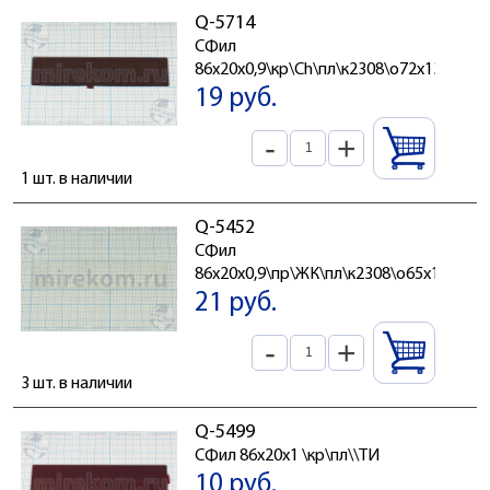
Q-5714
СФил
86x20x0,9\кр\Ch\пл\к2308\о72x13
19 руб.
-
+
1 шт. в наличии
Q-5452
СФил
86x20x0,9\пр\ЖК\пл\к2308\о65x15
21 руб.
-
+
3 шт. в наличии
Q-5499
СФил 86x20x1 \кр\пл\\ТИ
10 руб.