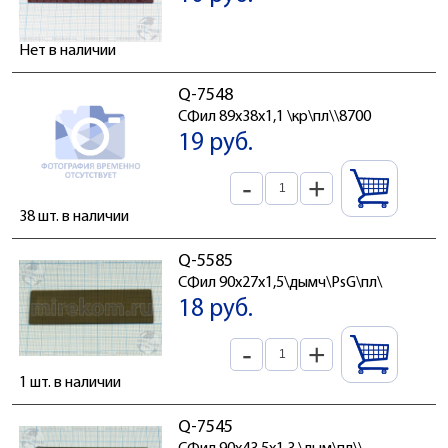
Нет в наличии
Q-7548
СФил 89x38x1,1 \кр\пл\\8700
19 руб.
-
+
38 шт. в наличии
Q-5585
СФил 90x27x1,5\дымч\PsG\пл\
18 руб.
-
+
1 шт. в наличии
Q-7545