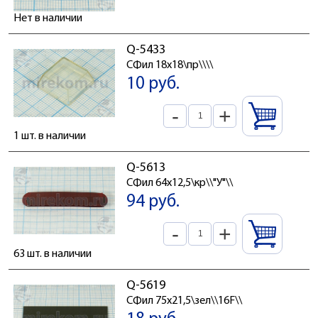
Нет в наличии
Q-5433
СФил 18x18\пр\\\\
10 руб.
-
+
1 шт. в наличии
Q-5613
СФил 64x12,5\кр\\"У"\\
94 руб.
-
+
63 шт. в наличии
Q-5619
СФил 75x21,5\зел\\16F\\