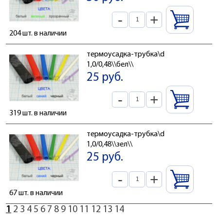
-
+
204 шт. в наличии
термоусадка-трубка\d
1,0/0,48\\бел\\
25 руб.
-
+
319 шт. в наличии
термоусадка-трубка\d
1,0/0,48\\зел\\
25 руб.
-
+
67 шт. в наличии
1
2
3
4
5
6
7
8
9
10
11
12
13
14