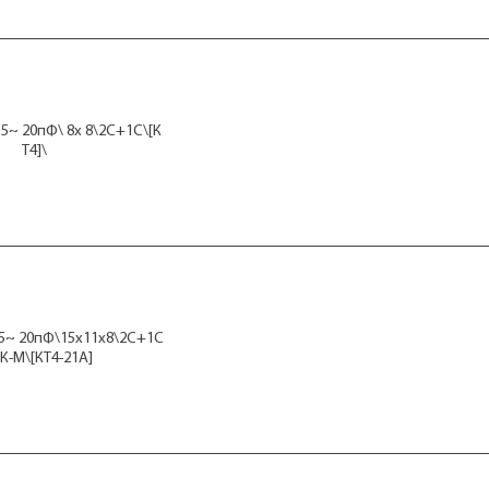
5~ 20пФ\ 8x 8\2C+1C\[К
Т4]\
5~ 20пФ\15x11x8\2C+1C
К-М\[КТ4-21А]