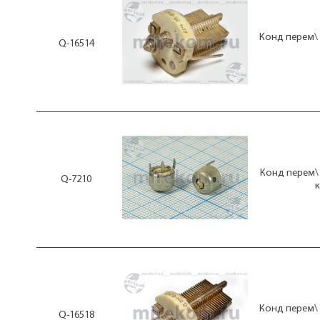
Конд перем\ 
Q-16514
Конд перем\ 
Q-7210
Конд перем\ 
Q-16518