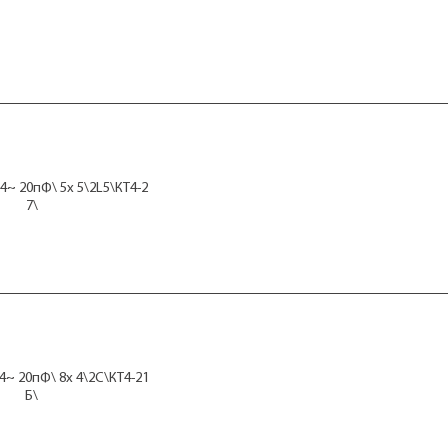
4~ 20пФ\ 5x 5\2L5\КТ4-2
7\
4~ 20пФ\ 8x 4\2C\КТ4-21
Б\