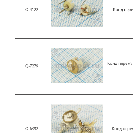
Q-4122
Конд пере
Конд перем\ 
Q-7279
Q-6392
Конд перем