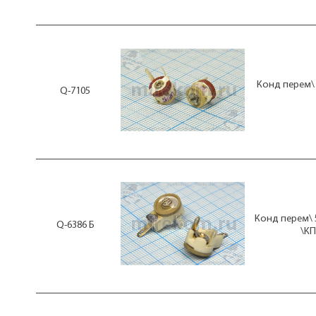
Конд перем\ 
Q-7105
Конд перем\ 
Q-6386 Б
\КП