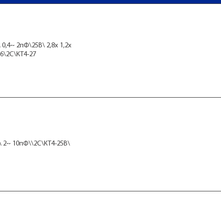
0,4~ 2пФ\25В\ 2,8x 1,2x
,6\2C\КТ4-27
 2~ 10пФ\\2C\КТ4-25В\