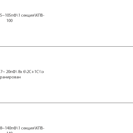
5~105пФ\1 секция\КПВ-
100
7~ 20пФ\ 8x 6\2C+1C\\э
кранирован
8~140пФ\1 секция\КПВ-