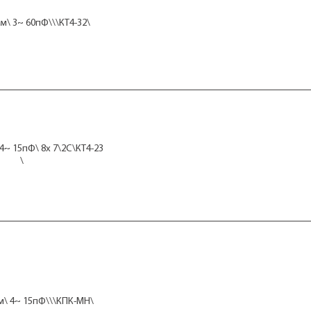
м\ 3~ 60пФ\\\КТ4-32\
4~ 15пФ\ 8x 7\2C\КТ4-23
\
\ 4~ 15пФ\\\КПК-МН\