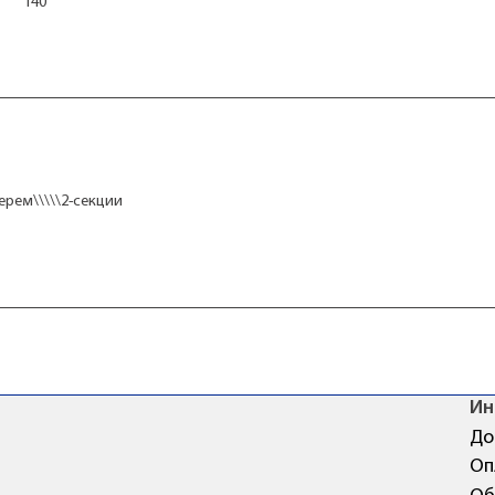
140
ерем\\\\\2-секции
Ин
До
Оп