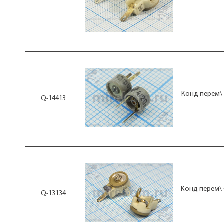
Конд перем\ 
Q-14413
Конд перем\ 
Q-13134