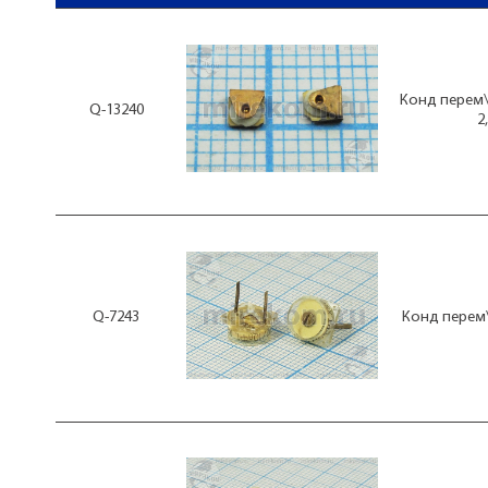
Конд перем\ 
Q-13240
2
Q-7243
Конд перем\