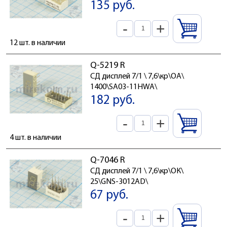
135 руб.
-
+
12 шт. в наличии
Q-5219 R
СД дисплей 7/1 \ 7,6\кр\ОА\
1400\SA03-11HWA\
182 руб.
-
+
4 шт. в наличии
Q-7046 R
СД дисплей 7/1 \ 7,6\кр\ОК\
25\GNS-3012AD\
67 руб.
-
+