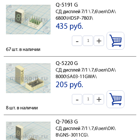
Q-5191 G
СД дисплей 7/1 \ 7,6\зел\ОА\
6800\HDSP-7803\
435 руб.
-
+
67 шт. в наличии
Q-5220 G
СД дисплей 7/1 \ 7,6\зел\ОА\
8000\SA03-11GWA\
205 руб.
-
+
8 шт. в наличии
Q-7063 G
СД дисплей 7/1 \ 7,6\зел\ОК\
8\GNS-3011CG\