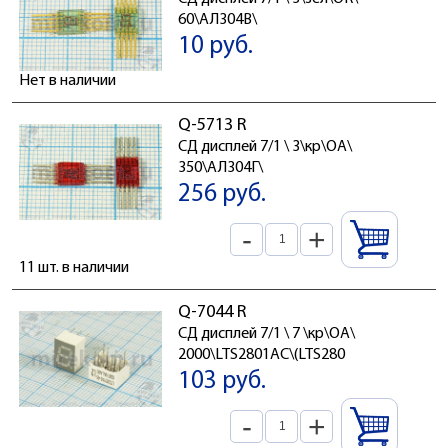
60\АЛ304В\
10 руб.
Нет в наличии
Q-5713 R
СД дисплей 7/1 \ 3\кр\ОА\
350\АЛ304Г\
256 руб.
-
+
11 шт. в наличии
Q-7044 R
СД дисплей 7/1 \ 7 \кр\ОА\
2000\LTS2801AC\(LTS280
103 руб.
-
+