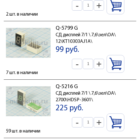
-
+
2 шт. в наличии
Q-5799 G
СД дисплей 7/1 \ 7,6\зел\ОА\
12\KT10303AJ1A\
99 руб.
-
+
7 шт. в наличии
Q-5216 G
СД дисплей 7/1 \ 7,6\зел\ОА\
2700\HDSP-3601\
225 руб.
-
+
59 шт. в наличии