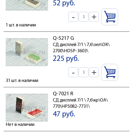
52 руб.
-
+
1 шт. в наличии
Q-5217 G
СД дисплей 7/1 \ 7,6\зел\ОК\
2700\HDSP-3603\
225 руб.
-
+
31 шт. в наличии
Q-7021 R
СД дисплей 7/1 \ 7,6\кр\ОА\
770\HP5082-7731\
47 руб.
Нет в наличии