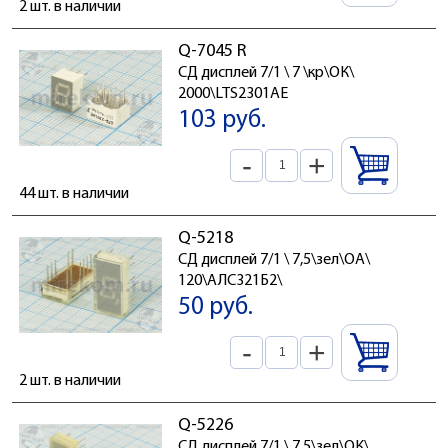
2 шт. в наличии
Q-7045 R
СД дисплей 7/1 \ 7 \кр\ОК\
2000\LTS2301AE
103 руб.
-
+
44 шт. в наличии
Q-5218
СД дисплей 7/1 \ 7,5\зел\ОА\
120\АЛС321Б2\
50 руб.
-
+
2 шт. в наличии
Q-5226
СД дисплей 7/1 \ 7,5\зел\ОК\