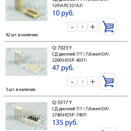
120\АЛС321А2\
10 руб.
-
+
42 шт. в наличии
Q-7023 Y
СД дисплей 7/1 \ 7,6\жел\ОА\
2200\HDSP-4031\
47 руб.
-
+
3 шт. в наличии
Q-5517 Y
СД дисплей 7/1 \ 7,6\жел\ОА\
2740\HDSP-7407\
135 руб.