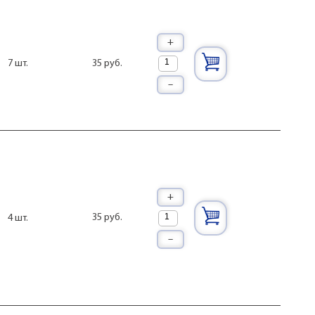
 сотовых
ортные разные [CZN-15E]
-А2
+
-А2
35 руб.
7 шт.
КЭ-01А
–
Э-3
Э-332
Э-333
-389-1
-395-2 [МКЭ-3-1]
Э-84
-1В(МККЭ-0401)
а CZN-15E с сеточкой
+
35 руб.
4 шт.
–