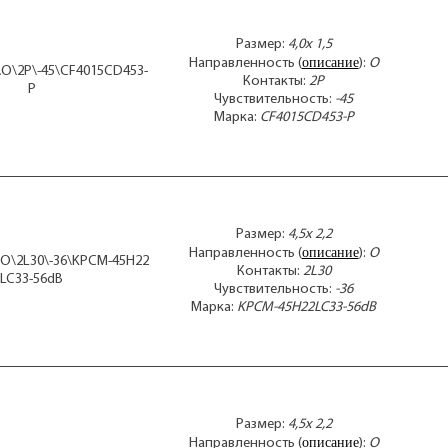
Размер:
4,0x 1,5
описание
Направленность (
):
O
5\O\2P\-45\CF4015CD453-
Контакты:
2P
P
Чувствительность:
-45
Марка:
CF4015CD453-P
Размер:
4,5x 2,2
описание
Направленность (
):
O
2\O\2L30\-36\KPCM-45H22
Контакты:
2L30
LC33-56dB
Чувствительность:
-36
Марка:
KPCM-45H22LC33-56dB
Размер:
4,5x 2,2
описание
Направленность (
):
O