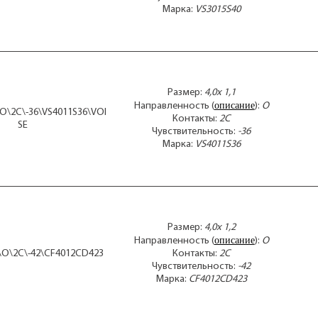
Марка:
VS3015S40
EM
EM
EM-
EM-
EM-
EM
Размер:
4,0x 1,1
EM-
описание
Направленность (
):
O
EM-
\O\2C\-36\VS4011S36\VOI
Контакты:
2C
EM-
SE
Чувствительность:
-36
EM
Марка:
VS4011S36
EM
EM
FG-
JM-
KEB
KE
Размер:
4,0x 1,2
KEC
описание
Направленность (
):
O
KEC
2\O\2C\-42\CF4012CD423
Контакты:
2C
KEC
Чувствительность:
-42
KEC
Марка:
CF4012CD423
KPC
KPC
KPC