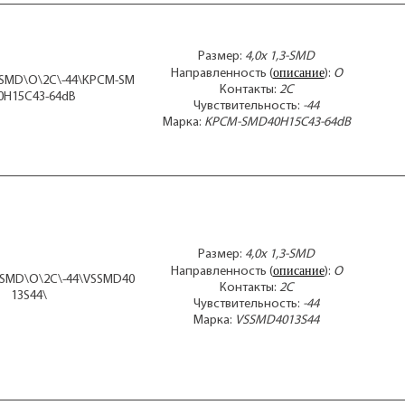
KPC
KPC
KPC
Размер:
4,0x 1,3-SMD
KPC
описание
Направленность (
):
O
KP
3-SMD\O\2C\-44\KPCM-SM
Контакты:
2C
KPC
0H15C43-64dB
Чувствительность:
-44
KPC
Марка:
KPCM-SMD40H15C43-64dB
KPC
KPC
KPC
KPC
KPC
KPC
KPC
KP
Размер:
4,0x 1,3-SMD
KPC
описание
Направленность (
):
O
3-SMD\O\2C\-44\VSSMD40
KPC
Контакты:
2C
13S44\
KPC
Чувствительность:
-44
KPC
Марка:
VSSMD4013S44
KPC
KPC
KP
KPC
KPC