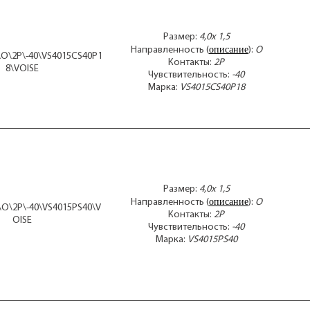
для
имп
М1
Размер:
4,0x 1,5
описание
М2
Направленность (
):
O
5\O\2P\-40\VS4015CS40P1
М7
Контакты:
2P
8\VOISE
Чувствительность:
-40
МК
Марка:
VS4015CS40P18
МК
МК
МК
МКЭ
МКЭ
МК
МЭК
тип
Размер:
4,0x 1,5
описание
Направленность (
):
O
5\O\2P\-40\VS4015PS40\V
Контакты:
2P
OISE
Чувствительность:
-40
Марка:
VS4015PS40