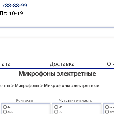
) 788-88-99
Пт:
10-19
лата
Доставка
О 
Микрофоны электретные
ненты
>
Микрофоны
> Микрофоны электретные
Контакты
Чувствительность
2C
-24
53L
2L20
-30
B6