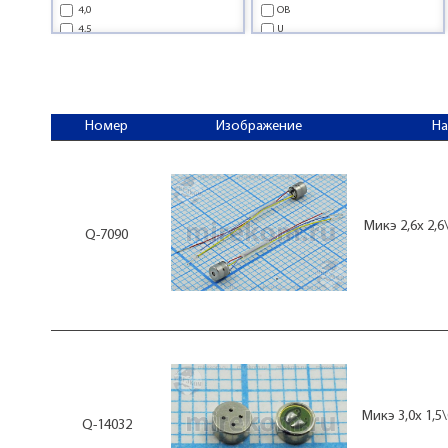
4,0
OB
4,5
U
5,5
5,6
5,8
6,0
Номер
Изображение
Н
6,5
7,0
8,0
8,5
9,4
9,7
Микэ 2,6x 2,6
Q-7090
10,0
10,4
11,0
15,0
22,6
48,0
Микэ 3,0x 1,5
Q-14032