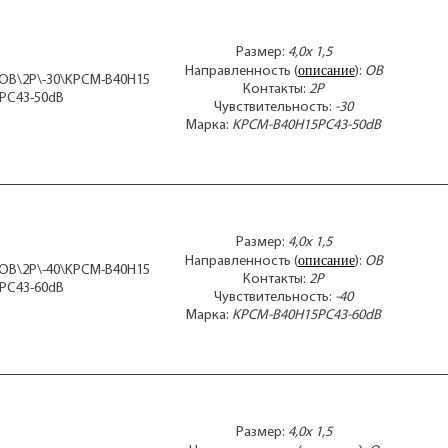
KPC
KPC
Размер:
4,0x 1,5
KPC
описание
Направленность (
):
OB
KP
5\OB\2P\-30\KPCM-B40H15
Контакты:
2P
KP
PC43-50dB
Чувствительность:
-30
KPC
Марка:
KPCM-B40H15PC43-50dB
KPC
KPC
KPC
KPC
KPC
KPC
Размер:
4,0x 1,5
KPC
описание
Направленность (
):
OB
KPC
5\OB\2P\-40\KPCM-B40H15
Контакты:
2P
KP
PC43-60dB
Чувствительность:
-40
KUC
Марка:
KPCM-B40H15PC43-60dB
MC
MC
MC
MC
N4
N9
Размер:
4,0x 1,5
SG