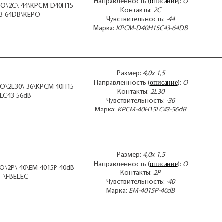
описание
Направленность (
):
O
T-1
5\O\2C\-44\KPCM-D40H15
Контакты:
2C
U6
3-64DB\KEPO
Чувствительность:
-44
U8
Марка:
KPCM-D40H15C43-64DB
U9
VS3
VS4
VS4
VS4
Размер:
4,0x 1,5
VS6
описание
Направленность (
):
O
5\O\2L30\-36\KPCM-40H15
VS6
Контакты:
2L30
LC43-56dB
VS6
Чувствительность:
-36
VS6
Марка:
KPCM-40H15LC43-56dB
VS6
VS6
VS6
VS6
VS9
Размер:
4,0x 1,5
описание
VS9
Направленность (
):
O
\O\2P\-40\EM-4015P-40dB
VS
Контакты:
2P
\FBELEC
Чувствительность:
-40
W-
Марка:
EM-4015P-40dB
WM
WM
WM-
XF-