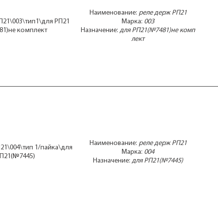
Наименование:
реле держ РП21
П21\003\тип1\для РП21
Марка:
003
81)не комплект
Назначение:
для РП21(№7481)не комп
лект
Наименование:
реле держ РП21
21\004\тип 1/пайка\для
Марка:
004
П21(№7445)
Назначение:
для РП21(№7445)