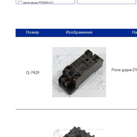
реле держ PTF08A-01
реле держ PYF14A-E
реле держ SARL
реле держ РП21
Номер
Изображение
Н
Реле держ DY
Q-7429