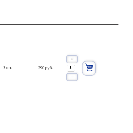
+
290 руб.
3 шт.
–