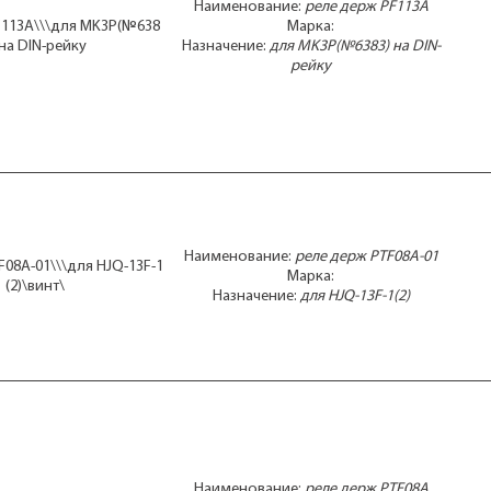
Наименование:
реле держ PF113A
F113A\\\для MK3P(№638
Марка:
 на DIN-рейку
Назначение:
для MK3P(№6383) на DIN-
рейку
Наименование:
реле держ PTF08A-01
F08A-01\\\для HJQ-13F-1
Марка:
(2)\винт\
Назначение:
для HJQ-13F-1(2)
Наименование:
реле держ PTF08A