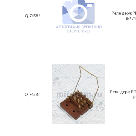
Реле держ Р
Q-7458 !
(№74
Реле держ РП
Q-7458 Г
Р