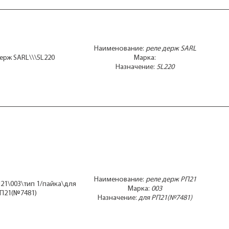
Наименование:
реле держ SARL
ерж SARL\\\5L220
Марка:
Назначение:
5L220
Наименование:
реле держ РП21
21\003\тип 1/пайка\для
Марка:
003
П21(№7481)
Назначение:
для РП21(№7481)