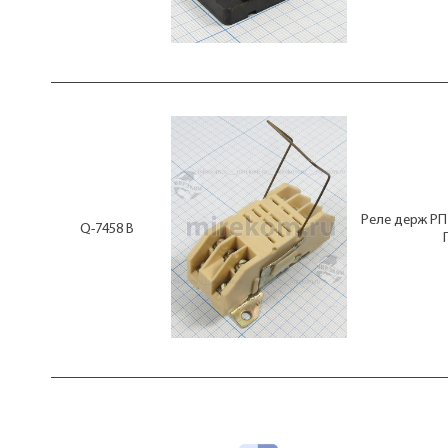
Реле держ РП
Q-7458 В