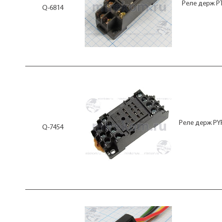
Реле держ P
Q-6814
Реле держ PY
Q-7454