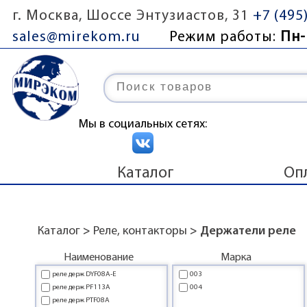
г. Москва, Шоссе Энтузиастов, 31
+7 (495
sales@mirekom.ru
Режим работы:
Пн-
Мы в социальных сетях:
Каталог
Оп
Каталог
>
Реле, контакторы
> Держатели реле
Наименование
Марка
реле держ DYF08A-E
003
реле держ PF113A
004
реле держ PTF08A