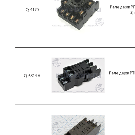
Реле держ P
Q-4170
3)
Реле держ PT
Q-6814 А