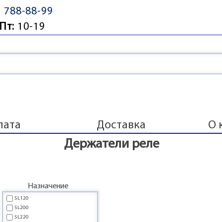
) 788-88-99
Пт:
10-19
лата
Доставка
О 
Держатели реле
Назначение
5L120
5L200
5L220