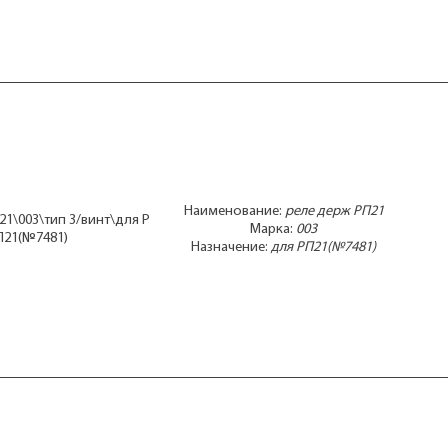
Наименование:
реле держ РП21
21\003\тип 3/винт\для Р
Марка:
003
П21(№7481)
Назначение:
для РП21(№7481)