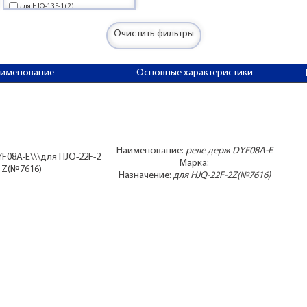
для HJQ-13F-1(2)
для HJQ-13F-2Z(№7617)
для HJQ-22F-2Z(№7616)
Очистить фильтры
для HJQ-22F-4Z(№7615)
для MK3P(№6383) на DIN-рейку
аименование
Основные характеристики
для РП21(№7445)
для РП21(№7481)
для РП21(№7481)не комплект
Наименование:
реле держ DYF08A-E
F08A-E\\\для HJQ-22F-2
Марка:
Z(№7616)
Назначение:
для HJQ-22F-2Z(№7616)