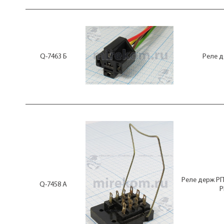
Q-7463 Б
Реле д
Реле держ РП
Q-7458 А
Р