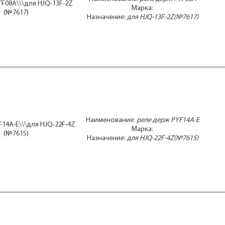
TF08A\\\для HJQ-13F-2Z
Марка:
(№7617)
Назначение:
для HJQ-13F-2Z(№7617)
Наименование:
реле держ PYF14A-E
F14A-E\\\для HJQ-22F-4Z
Марка:
(№7615)
Назначение:
для HJQ-22F-4Z(№7615)