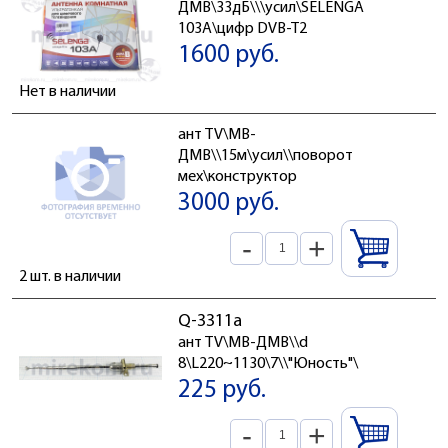
ДМВ\33дБ\\\усил\SELENGA
103A\цифр DVB-T2
1600 руб.
Нет в наличии
ант TV\МВ-
ДМВ\\15м\усил\\поворот
мех\конструктор
3000 руб.
-
+
2 шт. в наличии
Q-3311а
ант TV\МВ-ДМВ\\d
8\L220~1130\7\\"Юность"\
225 руб.
-
+