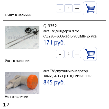
-
+
16 шт. в наличии
Q-3352
ант TV\МВ\держ d7\d
6\L230~800\каб L-90\[МВ-2x уса
171 руб.
-
+
9 шт. в наличии
ант TV\спутник\конвертор
1вых\GI-121 [НТВ,ТРИКОЛОР
845 руб.
Нет в наличии
1
2