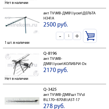
Нет в наличии
ант TV\МВ-ДМВ\\\усил\ДЕЛЬТА
Н341А
2500 руб.
-
+
1 шт. в наличии
Q-8196
ант TV\МВ-
ДМВ\\\усил\КОЛИБРИ-Dx
2170 руб.
Нет в наличии
Q-3425
ант TV\МВ-ДМВ\шт TV\d
8\L170~870\8\\AST-17
278 руб.