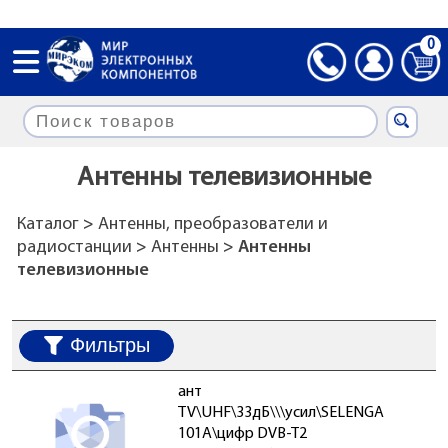
0
Антенны телевизионные
Каталог
>
Антенны, преобразователи и
радиостанции
>
Антенны
> Антенны
телевизионные
Фильтры
ант
TV\UHF\33дБ\\\усил\SELENGA
101A\цифр DVB-T2