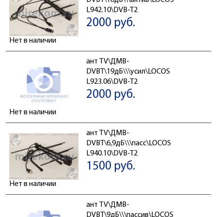
DVBT\18дБ\\\актив\LOCOS
L942.10\DVB-T2
2000 руб.
Нет в наличии
ант TV\ДМВ-
DVBT\19дБ\\\усил\LOCOS
L923.06\DVB-T2
2000 руб.
Нет в наличии
ант TV\ДМВ-
DVBT\6,9дБ\\\пасс\LOCOS
L940.10\DVB-T2
1500 руб.
Нет в наличии
ант TV\ДМВ-
DVBT\9дБ\\\пассив\LOCOS