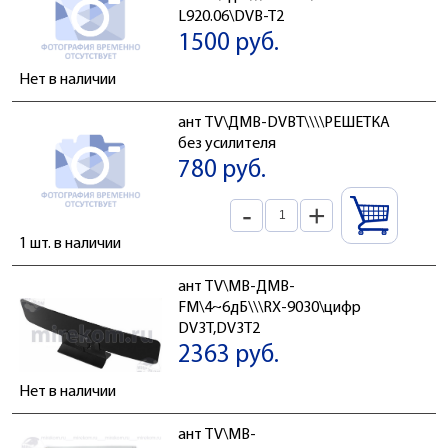
L920.06\DVB-T2
1500 руб.
Нет в наличии
ант TV\ДМВ-DVBT\\\\РЕШЕТКА
без усилителя
780 руб.
-
+
1 шт. в наличии
ант TV\МВ-ДМВ-
FM\4~6дБ\\\RX-9030\цифр
DV3T,DV3T2
2363 руб.
Нет в наличии
ант TV\МВ-