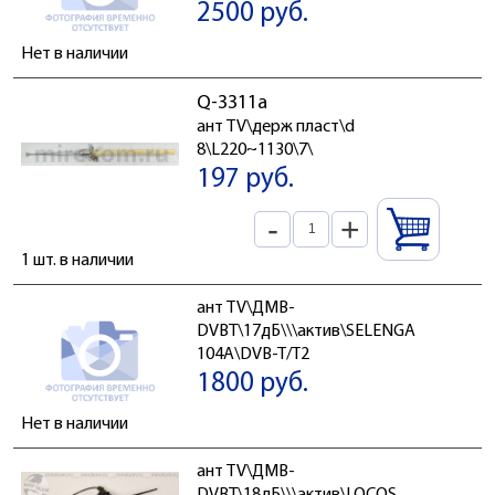
2500 руб.
Нет в наличии
Q-3311а
ант TV\держ пласт\d
8\L220~1130\7\
197 руб.
-
+
1 шт. в наличии
ант TV\ДМВ-
DVBT\17дБ\\\актив\SELENGA
104A\DVB-T/T2
1800 руб.
Нет в наличии
ант TV\ДМВ-