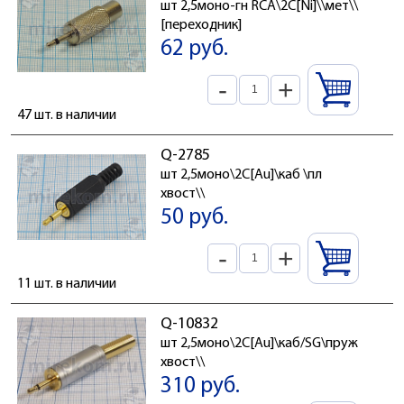
шт 2,5моно-гн RCA\2C[Ni]\\мет\\
[переходник]
62 руб.
-
+
47 шт. в наличии
Q-2785
шт 2,5моно\2C[Au]\каб \пл
хвост\\
50 руб.
-
+
11 шт. в наличии
Q-10832
шт 2,5моно\2C[Au]\каб/SG\пруж
хвост\\
310 руб.