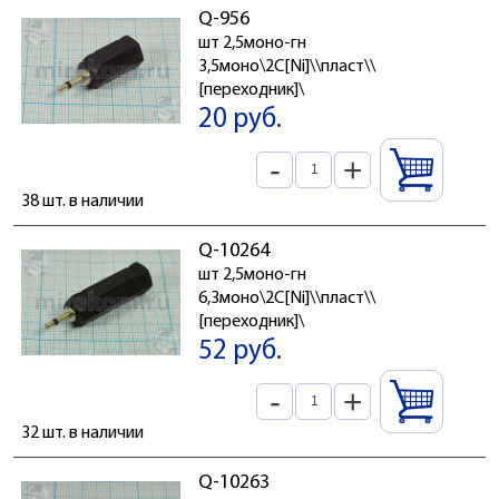
Q-956
шт 2,5моно-гн
3,5моно\2C[Ni]\\пласт\\
[переходник]\
20 руб.
-
+
38 шт. в наличии
Q-10264
шт 2,5моно-гн
6,3моно\2C[Ni]\\пласт\\
[переходник]\
52 руб.
-
+
32 шт. в наличии
Q-10263