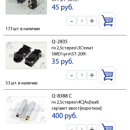
OFF\EY-501C\
45 руб.
-
+
173 шт. в наличии
Q-2835
гн 2,5стерео\3C\плат
SMD\\угл\ST-209\
35 руб.
-
+
53 шт. в наличии
Q-8388 С
гн 2,5стерео\4C[Au]\каб
сер\мет хвост[короткое]
400 руб.
-
+