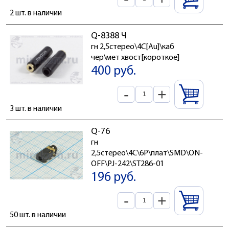
2 шт. в наличии
Q-8388 Ч
гн 2,5стерео\4C[Au]\каб
чер\мет хвост[короткое]
400 руб.
-
+
3 шт. в наличии
Q-76
гн
2,5стерео\4C\6P\плат\SMD\ON-
OFF\PJ-242\ST286-01
196 руб.
-
+
50 шт. в наличии