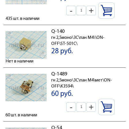
-
+
435 шт. в наличии
Q-140
гн 2,5моно\3C\пан М4\\ON-
OFF\ST-501C\
28 руб.
Нет в наличии
Q-1489
гн 2,5моно\3C\пан М4\мет\ON-
OFF\K3594\
60 руб.
-
+
60 шт. в наличии
Q-54