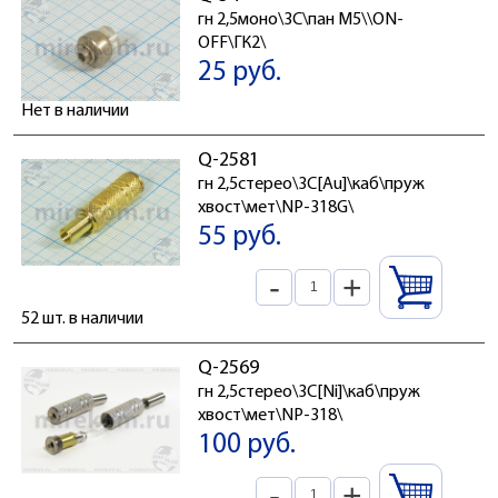
гн 2,5моно\3C\пан М5\\ON-
OFF\ГК2\
25 руб.
Нет в наличии
Q-2581
гн 2,5стерео\3C[Au]\каб\пруж
хвост\мет\NP-318G\
55 руб.
-
+
52 шт. в наличии
Q-2569
гн 2,5стерео\3C[Ni]\каб\пруж
хвост\мет\NP-318\
100 руб.
-
+