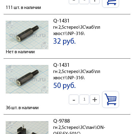
111 шт. в наличии
Q-1431
гн 2,5стерео\3C\каб\пл
хвост\\NP-316\
32 руб.
Нет в наличии
Q-1431
гн 2,5стерео\3C\каб\пл
хвост\\NP-316\
50 руб.
-
+
36 шт. в наличии
Q-9788
гн 2,5стерео\3C\пан\\ON-