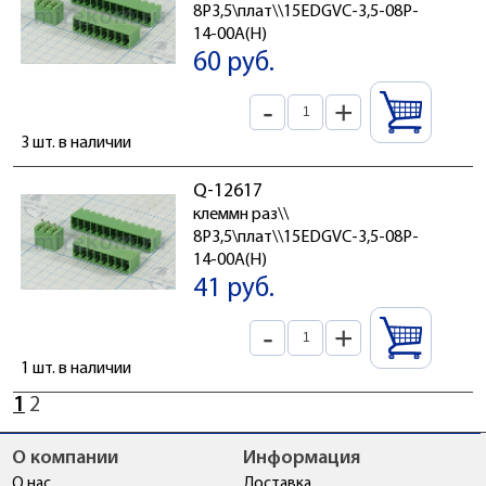
8P3,5\плат\\15EDGVC-3,5-08P-
14-00A(H)
60 руб.
-
+
3 шт. в наличии
Q-12617
клеммн раз\\
8P3,5\плат\\15EDGVC-3,5-08P-
14-00A(H)
41 руб.
-
+
1 шт. в наличии
1
2
О компании
Информация
О нас
Доставка