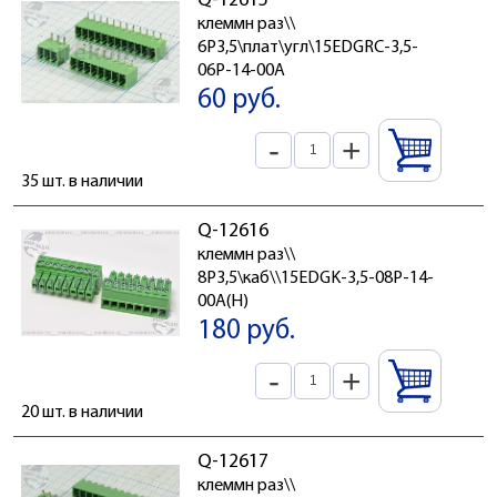
Q-12615
клеммн раз\\
6P3,5\плат\угл\15EDGRC-3,5-
06P-14-00A
60 руб.
-
+
35 шт. в наличии
Q-12616
клеммн раз\\
8P3,5\каб\\15EDGK-3,5-08P-14-
00A(H)
180 руб.
-
+
20 шт. в наличии
Q-12617
клеммн раз\\