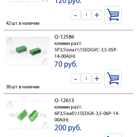
120 руб.
-
+
42 шт. в наличии
Q-12586
клеммн раз\\
5P3,5\плат\\15EDGVC-3,5-05P-
14-00A(H)
70 руб.
-
+
38 шт. в наличии
Q-12613
клеммн раз\\
6P3,5\каб\\15EDGK-3,5-06P-14-
00A(H)
200 руб.