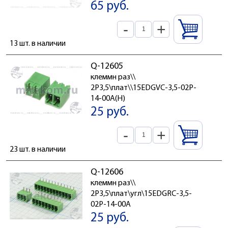
65 руб.
-
+
13 шт. в наличии
Q-12605
клеммн раз\\
2P3,5\плат\\15EDGVC-3,5-02P-
14-00A(H)
25 руб.
-
+
23 шт. в наличии
Q-12606
клеммн раз\\
2P3,5\плат\угл\15EDGRC-3,5-
02P-14-00A
25 руб.