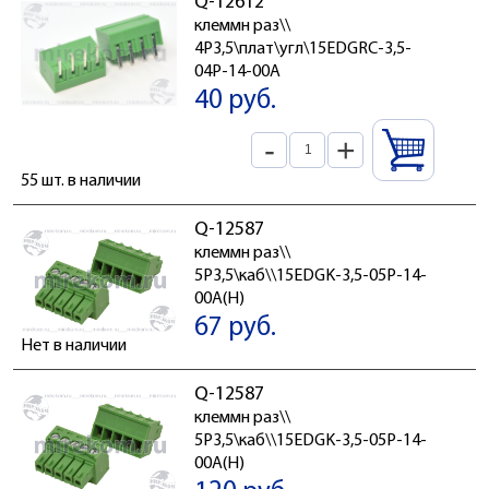
Q-12612
клеммн раз\\
4P3,5\плат\угл\15EDGRC-3,5-
04P-14-00A
40 руб.
-
+
55 шт. в наличии
Q-12587
клеммн раз\\
5P3,5\каб\\15EDGK-3,5-05P-14-
00A(H)
67 руб.
Нет в наличии
Q-12587
клеммн раз\\
5P3,5\каб\\15EDGK-3,5-05P-14-
00A(H)