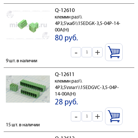
Q-12610
клеммн раз\\
4P3,5\каб\\15EDGK-3,5-04P-14-
00A(H)
80 руб.
-
+
9 шт. в наличии
Q-12611
клеммн раз\\
4P3,5\плат\\15EDGVC-3,5-04P-
14-00A(H)
28 руб.
-
+
15 шт. в наличии