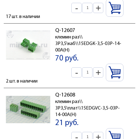
-
+
17 шт. в наличии
Q-12607
клеммн раз\\
3P3,5\каб\\15EDGK-3,5-03P-14-
00A(H)
70 руб.
-
+
2 шт. в наличии
Q-12608
клеммн раз\\
3P3,5\плат\\15EDGVC-3,5-03P-
14-00A(H)
21 руб.
-
+