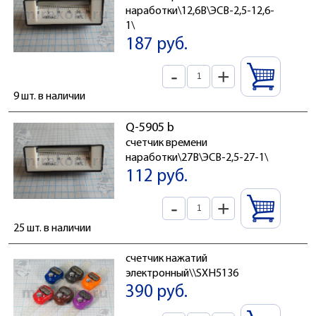
наработки\12,6В\ЭСВ-2,5-12,6-
1\
187 руб.
-
+
9 шт. в наличии
Q-5905 b
счетчик времени
наработки\27В\ЭСВ-2,5-27-1\
112 руб.
-
+
25 шт. в наличии
счетчик нажатий
электронный\\SXH5136
390 руб.